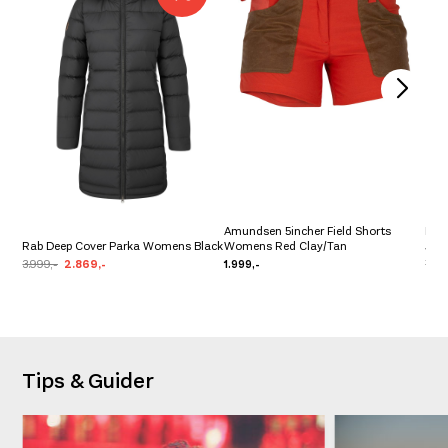
Amundsen 5incher Field Shorts
Fjäl
Rab Deep Cover Parka Womens Black
Womens Red Clay/Tan
Jac
3.999,-
2.869,-
1.999,-
7.79
Tips & Guider