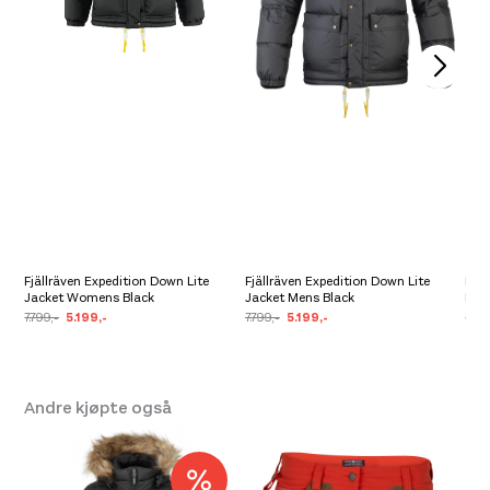
Fjällräven Expedition Down Lite
Fjällräven Expedition Down Lite
Fjä
Jacket Womens Black
Jacket Mens Black
Bla
7.799,-
5.199,-
7.799,-
5.199,-
5.99
Andre kjøpte også