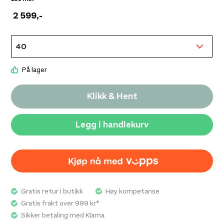
for turer til fots. De er perfekt for turer når det er
2 599
,-
behov for god bevegelsesfrihet forent med slitestyrke
og beskyttelse. Design som sitter godt med normal
passform, litt avsmalnet nederst i bena og elastisk i
sidene og bak på livet. De har også en diskre lomme med
glidelås på bena til alt det nødvendige, lommer til
På lager
hendene med glidelås og justering med elastisk snor
nederst i benene. Dersom du allerede er fan av våre
Klikk & Hent
bukser, kan du regne med å bruke samme størrelse i vår
forbedrede passform dersom du bruker størrelse 34 til
Legg i handlekurv
44. Størrelse 46 og over kan gå ned en størrelse
avhengig av ønsket passform. Hvis dette er ditt første
par med bukser fra oss, så sjekk ut størrelsesguiden for
å finne de som passer deg best.
Gratis retur i butikk
Høy kompetanse
Svært god bevegelsesfrihet kombinert med
Gratis frakt over 999 kr*
slitestyrke og beskyttelse.
Sikker betaling med Klarna