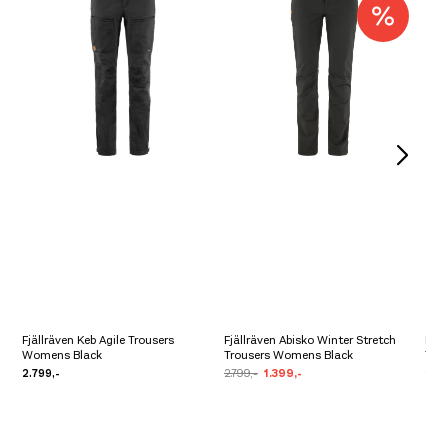
Fjällräven Keb Agile Trousers
Fjällräven Abisko Winter Stretch
Fjäl
Womens Black
Trousers Womens Black
Tro
2.799,-
2.799,-
1.399,-
2.79