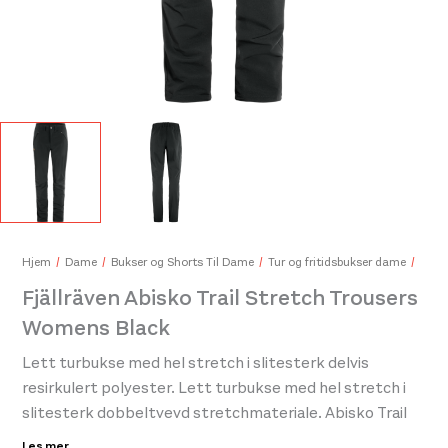
Fjällräven Fjällblomster Bandana Dark Navy
Fjäl
549,-
799,
Hjem
Dame
Bukser og Shorts Til Dame
Tur og fritidsbukser dame
Fjällräven Abisko Trail Stretch Trousers
Womens Black
Lett turbukse med hel stretch i slitesterk delvis
resirkulert polyester. Lett turbukse med hel stretch i
slitesterk dobbeltvevd stretchmateriale. Abisko Trail
Stretch Trousers W er funksjonelle bukser, optimalisert
Les mer