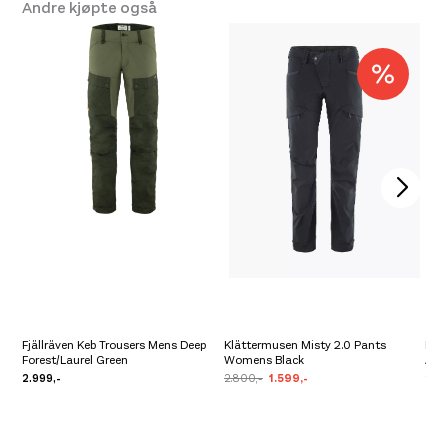
Andre kjøpte også
Fjällräven Keb Trousers Mens Deep
Klättermusen Misty 2.0 Pants
La 
Forest/Laurel Green
Womens Black
Anm
2.999,-
2.800,-
1.599,-
2.89