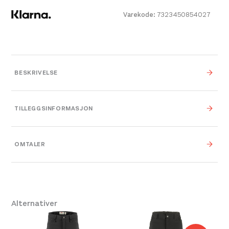
Diskre lomme på benet og lommer til
Varekode:
7323450854027
hendene med glidelås.
Elastikk i sidene og bak i livet.
Normal passform med lett avsmalnet ben.
BESKRIVELSE
Justering med snor ved beinavslutningen.
TILLEGGSINFORMASJON
Farge
550 Black
OMTALER
Leverandør
Fjällräven
40
,
44
,
42
,
36/Short
,
38-Short
,
38/Long
,
Alternativer
Størrelse
40/Short
,
36
,
38
,
40
,
42
,
44