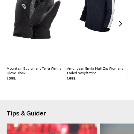
Mountain Equipment Terra Wmns
Amundsen 5mila Half Zip Womens
Mou
Glove Black
Faded Navy/Stripe
Ove
1.099,-
1.699,-
1.19
Tips & Guider