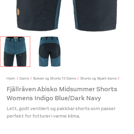
Ice
459
Hjem
Dame
Bukser og Shorts Til Dame
Shorts og Skjørt dame
Black Diamond Lightweight Softshell Smoke
Fjällräven Abisko Midsummer Shorts
369,-
Womens Indigo Blue/Dark Navy
Lett, godt ventilert og pakkbar shorts som passer
perfekt for fotturer i varme klima.