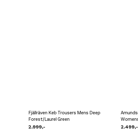
Fjällräven Keb Trousers Mens Deep
Amundse
Forest/Laurel Green
Womens
2.999,-
2.499,-