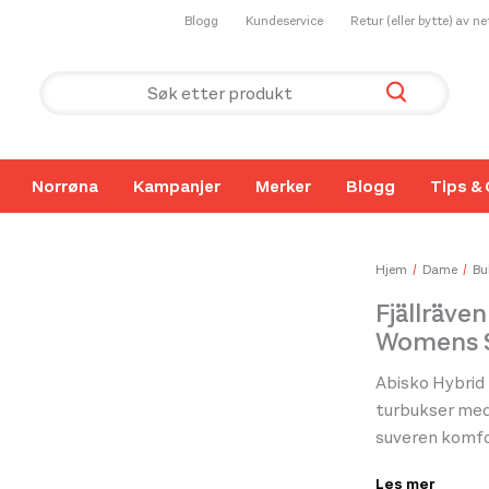
Blogg
Kundeservice
Retur (eller bytte) av n
Norrøna
Kampanjer
Merker
Blogg
Tips & 
Hjem
Dame
Bu
Fjällräven
Womens 
Abisko Hybrid 
turbukser med 
suveren komfor
polyamid/elas
Les mer