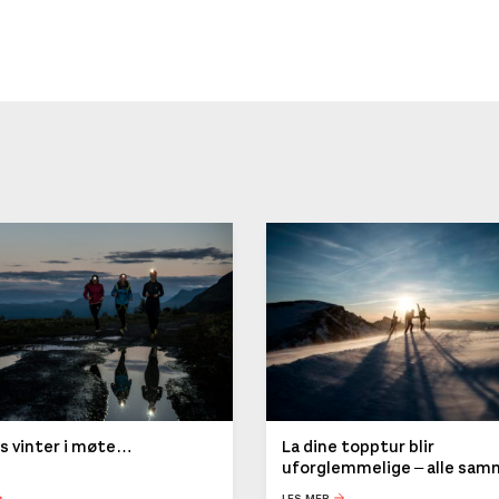
ys vinter i møte…
La dine topptur blir
uforglemmelige – alle sa
LES MER