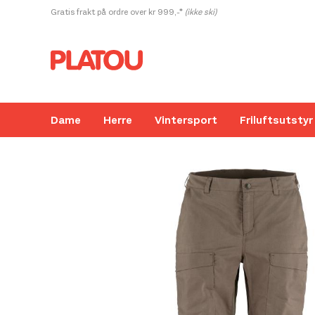
Hopp
Gratis frakt på ordre over kr 999,-*
(ikke ski)
rett
til
innholdet
Dame
Herre
Vintersport
Friluftsutstyr
Kanskje liker du også...