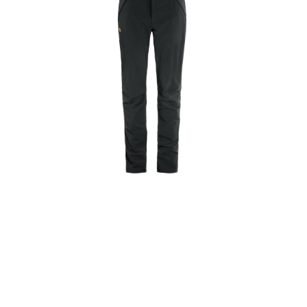
Fjällräven Fjällblomster Bandana Dark Navy
549,-