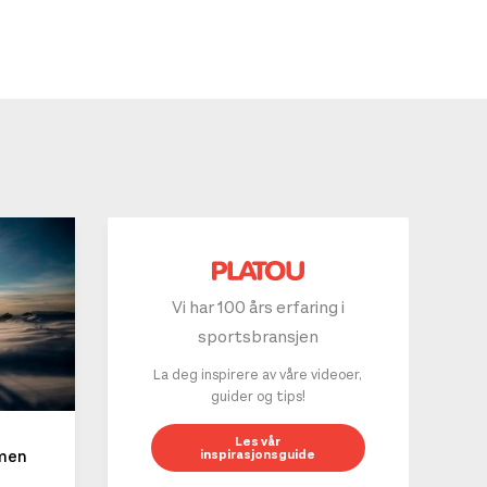
Vi har 100 års erfaring i
sportsbransjen
La deg inspirere av våre videoer,
guider og tips!
10 g
Les vår
inspirasjonsguide
mmen
LES 