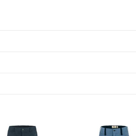
244 Suede Brown
Fjällräven
40
,
44
,
46
,
42
,
36
,
38
,
40
,
42
,
44
,
46