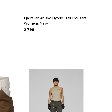
d
Fjällräven Abisko Hybrid Trail Trousers
Fjällrä
e
Womens Navy
Womens
2.799,-
2.999,