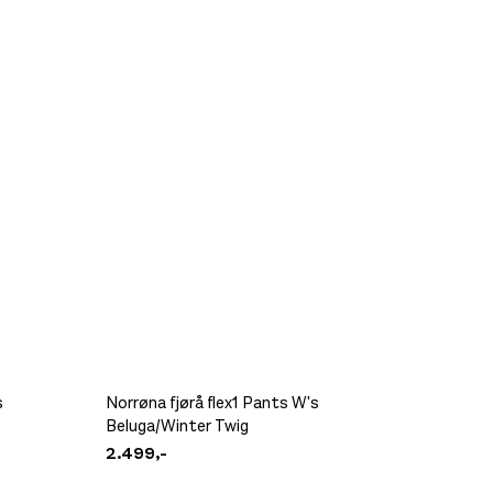
s
Norrøna fjørå flex1 Pants W's
Beluga/Winter Twig
ArcTer
2.499,-
699,-