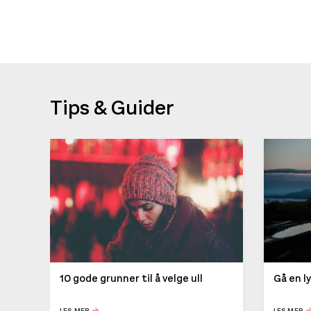
Tips & Guider
10 gode grunner til å velge ull
Gå en l
LES MER
LES MER