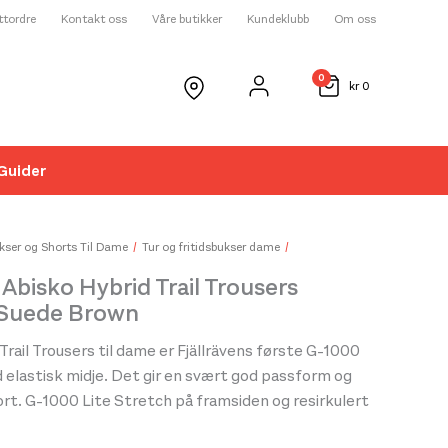
ettordre
Kontakt oss
Våre butikker
Kundeklubb
Om oss
0
kr
0
Guider
☓
kser og Shorts Til Dame
Tur og fritidsbukser dame
 Abisko Hybrid Trail Trousers
Suede Brown
Trail Trousers til dame er Fjällrävens første G-1000
elastisk midje. Det gir en svært god passform og
t. G-1000 Lite Stretch på framsiden og resirkulert
tan med full stretch på baksiden. G-1000 kan vokses