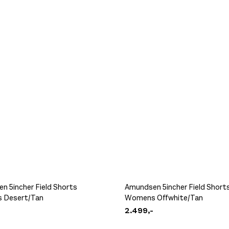
n 5incher Field Shorts
Amundsen 5incher Field Short
 Desert/Tan
Womens Offwhite/Tan
2.499,-