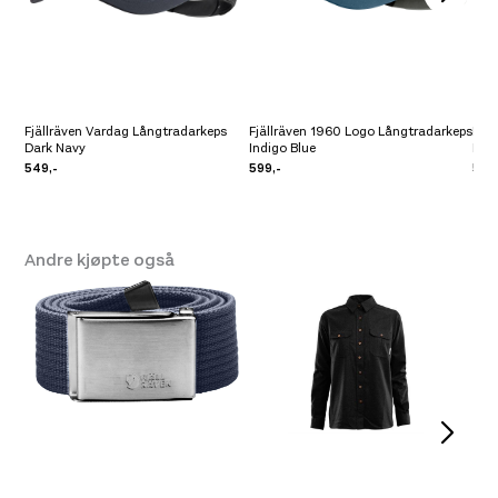
Fjällräven Vardag Långtradarkeps
Fjällräven 1960 Logo Långtradarkeps
Fjä
Dark Navy
Indigo Blue
Dus
549,-
599,-
599
Andre kjøpte også