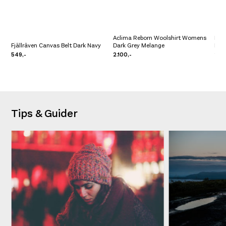
Aclima Reborn Woolshirt Womens
Fjäl
Fjällräven Canvas Belt Dark Navy
Dark Grey Melange
Nav
549,-
2.100,-
2.99
Tips & Guider