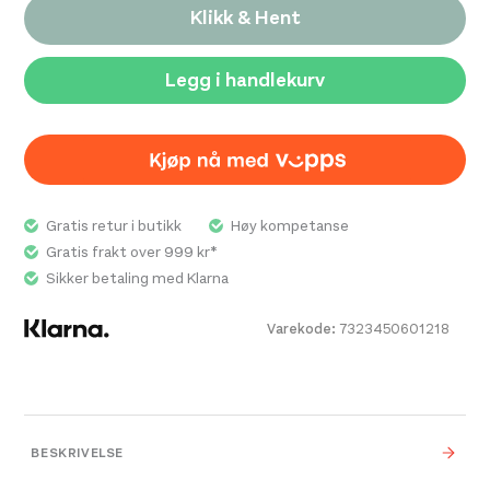
Klikk & Hent
Legg i handlekurv
Gratis retur i butikk
Høy kompetanse
Nikwax Spray On Fabric&Leather 24X125 Ml
Gratis frakt over 999 kr*
129,-
Sikker betaling med Klarna
Varekode:
7323450601218
BESKRIVELSE