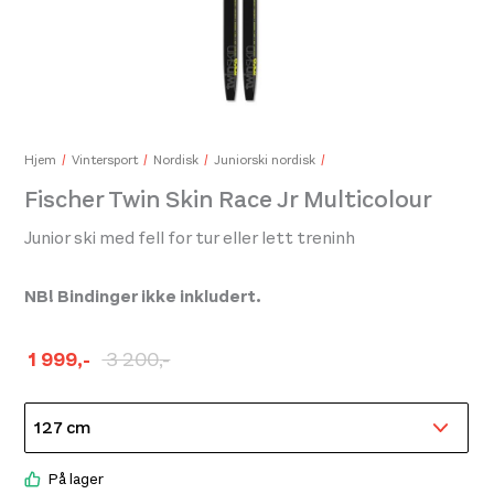
Swix Cross Glove Womens Dark Navy
Sea
399,-
199,
Hjem
Vintersport
Nordisk
Juniorski nordisk
Fischer Twin Skin Race Jr Multicolour
Junior ski med fell for tur eller lett treninh
NB! Bindinger ikke inkludert.
1 999
,-
3 200
,-
Opprinnelig
Nåværende
pris
pris
var:
er:
kr 3
kr 1
På lager