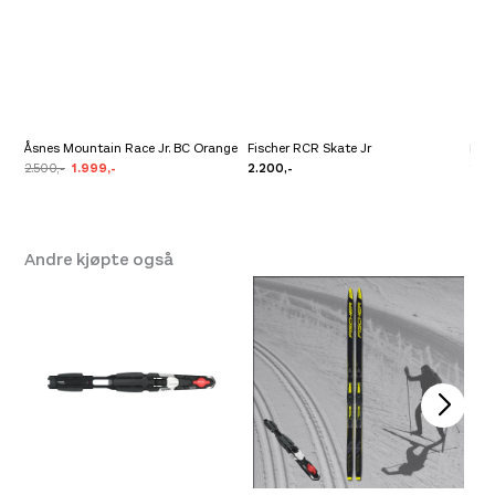
2.0
Rental Tail
Teknologi
Protector
Power Layer
Åsnes Mountain Race Jr. BC Orange
Fischer RCR Skate Jr
Fisc
2.500,-
1.999,-
2.200,-
2.3
Andre kjøpte også