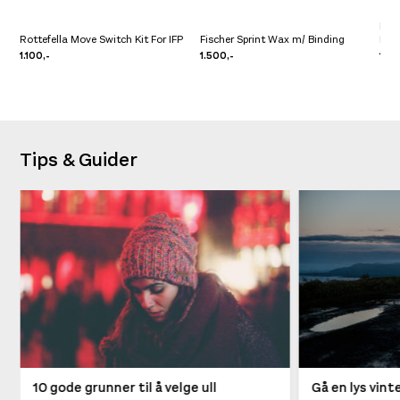
Rott
Rottefella Move Switch Kit For IFP
Fischer Sprint Wax m/ Binding
Bla
1.100,-
1.500,-
1.89
Tips & Guider
10 gode grunner til å velge ull
Gå en lys vin