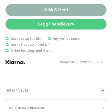
200,-.
999,-.
Klikk & Hent
Legg i handlekurv
Gratis retur i butikk
Høy kompetanse
Gratis frakt over 999 kr*
Sikker betaling med Klarna
Varekode:
9002972763984
BESKRIVELSE
Junior ski for trening og tur med Twin Skin fell for
sikkert feste og god glid. Et ypperlig tilleggspar til
TILLEGGSINFORMASJON