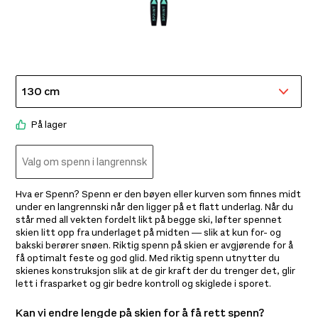
Fischer Easy Skin Mohair Mix 65mm
Fis
950,-
1.00
På lager
Valg om
spenn i
langrennski
Hva er Spenn? Spenn er den bøyen eller kurven som finnes midt
under en langrennski når den ligger på et flatt underlag. Når du
står med all vekten fordelt likt på begge ski, løfter spennet
skien litt opp fra underlaget på midten — slik at kun for- og
bakski berører snøen. Riktig spenn på skien er avgjørende for å
få optimalt feste og god glid. Med riktig spenn utnytter du
skienes konstruksjon slik at de gir kraft der du trenger det, glir
lett i frasparket og gir bedre kontroll og skiglede i sporet.
Kan vi endre lengde på skien for å få rett spenn?