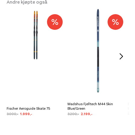
Andre kjøpte også
Madshus Fjelltech M44 Skin
Fisc
Fischer Aeroguide Skate 75
Blue/Green
Mult
3.000,-
1.999,-
3.200,-
2.199,-
7.30