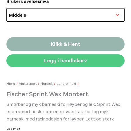
Brukers øvelsesnivå
Klikk & Hent
Legg i handlekurv
Hjem
Vintersport
Nordisk
Langrennski
Fischer Sprint Wax Montert
Smørbar og myk barneski for løyper og lek. Sprint Wax
er en smørbar ski som er en svært aktuell og myk
barneski med racingdesign for løyper. Lett og sterk
kjerne og sidekantforsterkninger gir skiene godt
Les mer