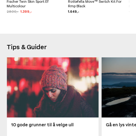
Fischer Twin Skin Sport Ef
Rottefella Move™ Switch Kit For
Fisc
Multicolour
Rmp Black
Mult
2.800,-
1.399,-
1.649,-
3.50
Tips & Guider
10 gode grunner til å velge ull
Gå en lys vin