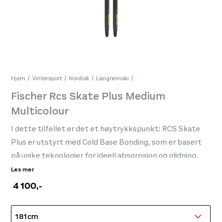
Sea To Summit Pakkrem 2M 20mm
Swi
199,-
450
Hjem
Vintersport
Nordisk
Langrennski
Fischer Rcs Skate Plus Medium
Multicolour
I dette tilfellet er det et høytrykkspunkt: RCS Skate
Plus er utstyrt med Cold Base Bonding, som er basert
på unike teknologier for ideell absorpsjon og glidning.
Dette betyr enda mer fart for løperne. Temperatur: -10
Les mer
°C og varmere.
4 100
,-
NB! Binding er ikke inkludert i prisen og må kjøpes
separat.