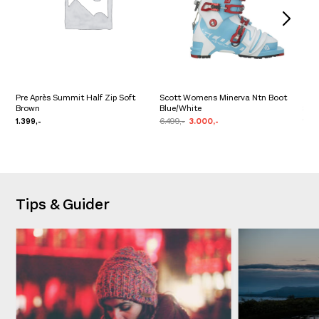
Pre Après Summit Half Zip Soft
Scott Womens Minerva Ntn Boot
Brown
Blue/White
Sca
1.399,-
6.499,-
3.000,-
2.4
Tips & Guider