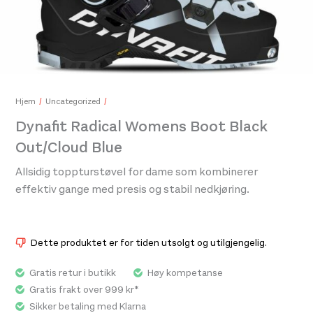
Dyn
Dynafit Alpine Pro 2 /1 Skirt Womens Black Out
1.199
Hjem
Uncategorized
1.299,-
649,-
Dynafit Radical Womens Boot Black
Out/Cloud Blue
Allsidig toppturstøvel for dame som kombinerer
effektiv gange med presis og stabil nedkjøring.
Dette produktet er for tiden utsolgt og utilgjengelig.
Gratis retur i butikk
Høy kompetanse
Gratis frakt over 999 kr*
Sikker betaling med Klarna