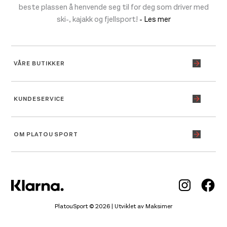
beste plassen å henvende seg til for deg som driver med
ski-, kajakk og fjellsport!
- Les mer
VÅRE BUTIKKER
KUNDESERVICE
OM PLATOU SPORT
Inst
Fa
PlatouSport © 2026 | Utviklet av
Maksimer