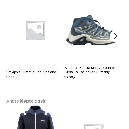
Salomon X Ultra Mid GTX Junior
Pre Après Summit Half Zip Sand
Grisaille/Spellbound/Butterfly
Sca
1.399,-
1.200,-
2.4
Andre kjøpte også