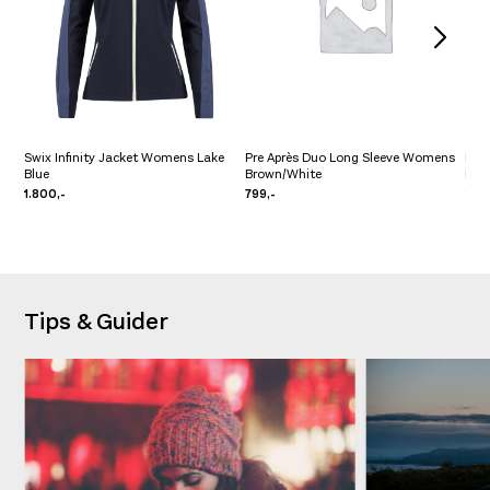
Swix Infinity Jacket Womens Lake
Pre Après Duo Long Sleeve Womens
Dev
Blue
Brown/White
Daw
1.800,-
799,-
2.0
Tips & Guider