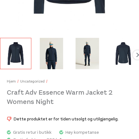
Craft Essence Shorts Womens Black
Cra
999,-
399
Hjem
Uncategorized
Craft Adv Essence Warm Jacket 2
Womens Night
Dette produktet er for tiden utsolgt og utilgjengelig.
Gratis retur i butikk
Høy kompetanse