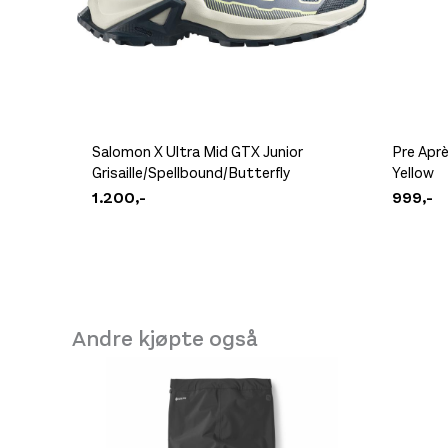
Craft Essence Shorts Womens Black
999,-
Salomon X Ultra Mid GTX Junior
Pre Apr
Grisaille/Spellbound/Butterfly
Yellow
1.200,-
999,-
Andre kjøpte også