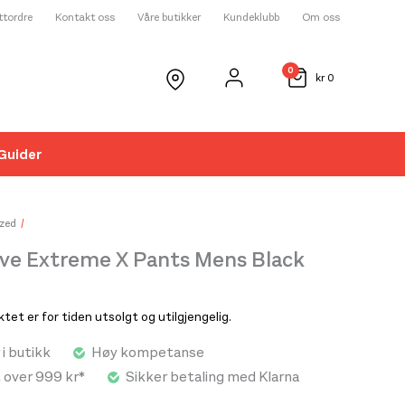
ettordre
Kontakt oss
Våre butikker
Kundeklubb
Om oss
0
kr
0
Guider
☓
zed
ive Extreme X Pants Mens Black
et er for tiden utsolgt og utilgjengelig.
 i butikk
Høy kompetanse
t over 999 kr*
Sikker betaling med Klarna