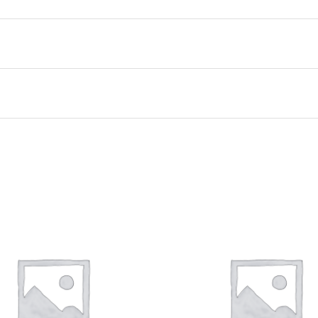
999000 Black
Craft
M
,
L
,
XL