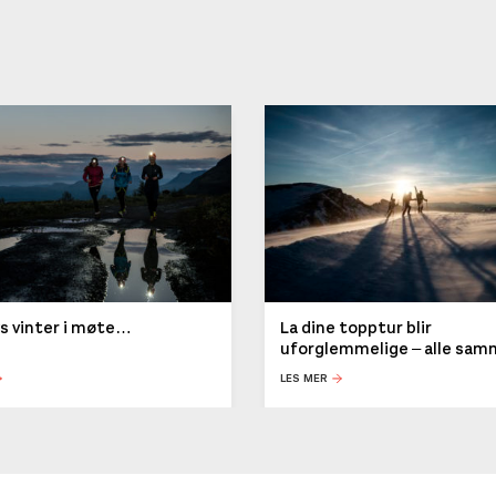
ys vinter i møte…
La dine topptur blir
uforglemmelige – alle sa
LES MER