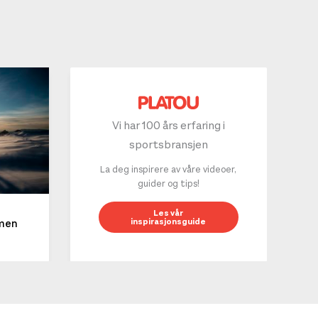
Vi har 100 års erfaring i
sportsbransjen
La deg inspirere av våre videoer,
guider og tips!
10 g
Les vår
inspirasjonsguide
mmen
LES 