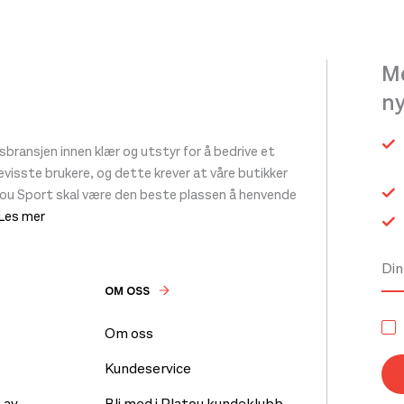
Me
n
ransjen innen klær og utstyr for å bedrive et
 bevisste brukere, og dette krever at våre butikker
tou Sport skal være den beste plassen å henvende
 Les mer
OM OSS
Om oss
Kundeservice
 av
Bli med i Platou kundeklubb