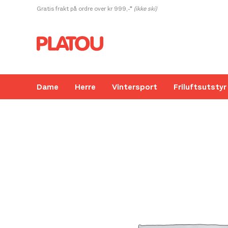
Hopp
Gratis frakt på ordre over kr 999,-*
(ikke ski)
rett
til
innholdet
Dame
Herre
Vintersport
Friluftsutstyr
Kanskje liker du også...