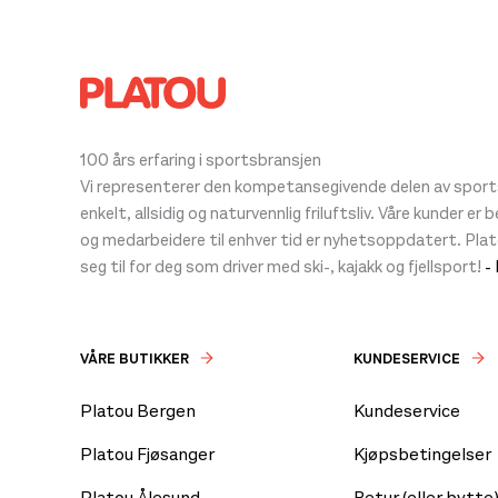
100 års erfaring i sportsbransjen
Vi representerer den kompetansegivende delen av sportsb
enkelt, allsidig og naturvennlig friluftsliv. Våre kunder er
og medarbeidere til enhver tid er nyhetsoppdatert. Pla
seg til for deg som driver med ski-, kajakk og fjellsport!
-
VÅRE BUTIKKER
KUNDESERVICE
Platou Bergen
Kundeservice
Platou Fjøsanger
Kjøpsbetingelser
Platou Ålesund
Retur (eller bytte)