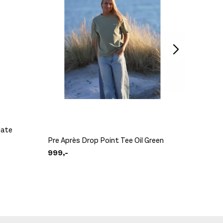
late
Scott 
Pre Après Drop Point Tee Oil Green
Blue/W
999,-
6.499,