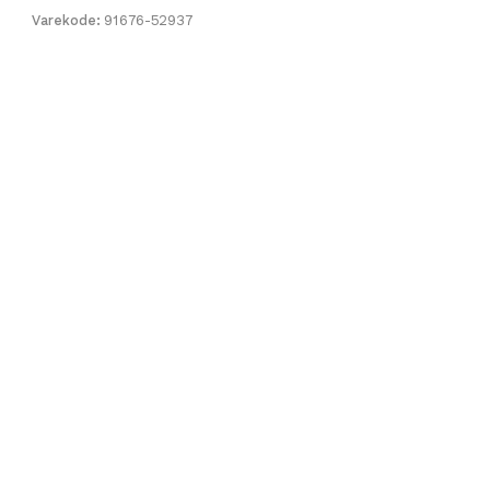
Varekode:
91676-52937