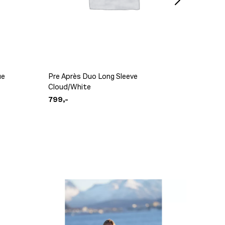
Craft A
399,-
ue
Pre Après Duo Long Sleeve
Devold 
Cloud/White
Dawn/O
799,-
2.099,