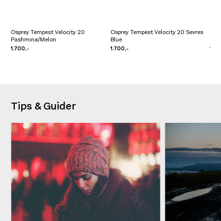
Osprey Tempest Velocity 20
Osprey Tempest Velocity 20 Sevres
Osp
Pashmina/Melon
Blue
Cha
1.700,-
1.700,-
1.80
Tips & Guider