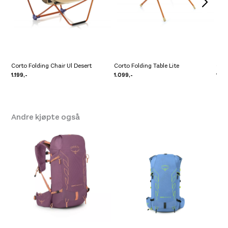
Platou Molde
Ikke på lager
Se butikkinformasjon
Corto Folding Chair Ul Desert
Corto Folding Table Lite
Cort
1.199,-
1.099,-
159,
Andre kjøpte også