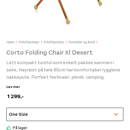
Li&
699
Hjem
Friluftsutstyr
Friluftsutstyr
Turstoler og bord
Corto Folding Chair Xl Desert
Lett kompakt turstol som enkelt pakkes sammen i
DB Hugger Washbag Black Out
599,-
sekk. Høyreist på hele 85cm har komfortabel rygglene
nakkepute. Perfekt festivaler. piknik. camping.
avslapning utendørs
Les mer
1 299
,-
På lager