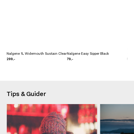
Stan
Nalgene 1L Widemouth Sustain Clear
Nalgene Easy Sipper Black
0,71
299,-
79,-
549
Tips & Guider