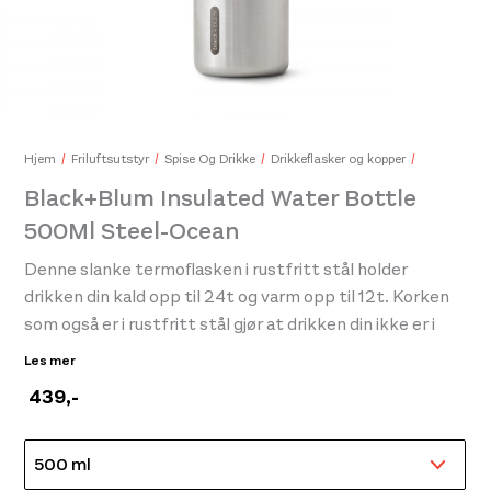
Black+Blum Lunch Pot Original White/Ocean
Bla
399,-
489
Hjem
Friluftsutstyr
Spise Og Drikke
Drikkeflasker og kopper
Black+Blum Insulated Water Bottle
500Ml Steel-Ocean
Denne slanke termoflasken i rustfritt stål holder
drikken din kald opp til 24t og varm opp til 12t. Korken
som også er i rustfritt stål gjør at drikken din ikke er i
kontakt med plast. Veganlærstroppen som er festet til
Les mer
korken er til av både av design årsaker såvel som av
439
,-
praktiske årsaker..
Lekker høykvalitets termo-drikkeflaske i stål.
Lekasjefri!