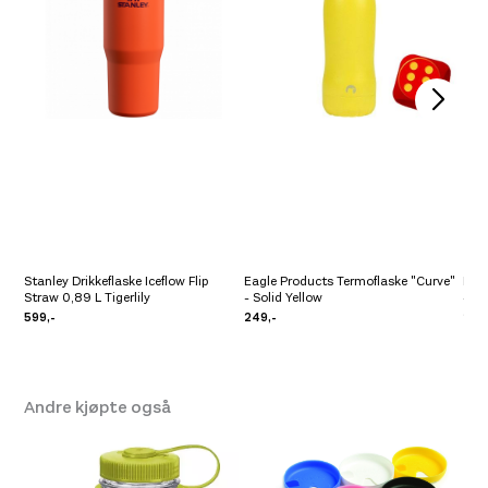
Stanley Drikkeflaske Iceflow Flip
Eagle Products Termoflaske "Curve"
Eag
Straw 0,89 L Tigerlily
- Solid Yellow
- Ha
599,-
249,-
249
Andre kjøpte også