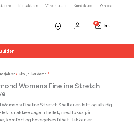
ettordre
Kontakt oss
Våre butikker
Kundeklubb
Om oss
0
kr
0
Guider
☓
mejakker
Skalljakker dame
amond Womens Fineline Stretch
ve
Women’s Fineline Stretch Shell er en lett og allsidig
klet for aktive dager i fjellet, med fokus på
e, komfort og bevegelsesfrihet. Jakken er
d et vanntett, vindtett og pustende materiale som