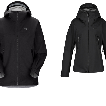
n på lager
en på lager
 på lager
ed Length
 på lager
en på lager
 på lager