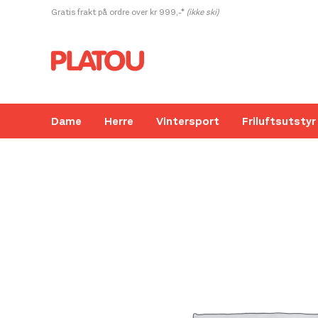
Hopp
Gratis frakt på ordre over kr 999,-*
(ikke ski)
rett
til
innholdet
Dame
Herre
Vintersport
Friluftsutstyr
Kanskje liker du også...