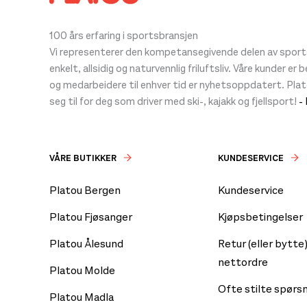
100 års erfaring i sportsbransjen
Vi representerer den kompetansegivende delen av sportsb
enkelt, allsidig og naturvennlig friluftsliv. Våre kunder er
og medarbeidere til enhver tid er nyhetsoppdatert. Pla
seg til for deg som driver med ski-, kajakk og fjellsport!
-
VÅRE BUTIKKER
KUNDESERVICE
Platou Bergen
Kundeservice
Platou Fjøsanger
Kjøpsbetingelser
Platou Ålesund
Retur (eller bytte)
nettordre
Platou Molde
Ofte stilte spørs
Platou Madla