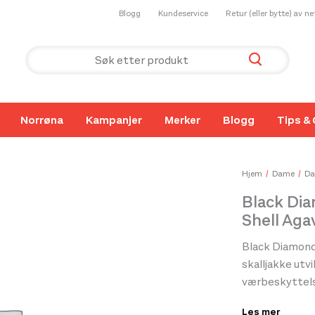
Blogg
Kundeservice
Retur (eller bytte) av n
Norrøna
Kampanjer
Merker
Blogg
Tips & 
Hjem
Dame
Da
Black Di
Shell Aga
Black Diamond 
skalljakke utvi
værbeskyttels
konstruert me
Les mer