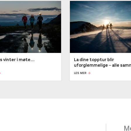
ys vinter i møte…
La dine topptur blir
uforglemmelige – alle sa
LES MER
Me