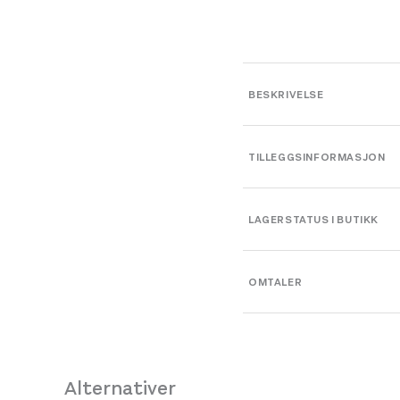
BESKRIVELSE
TILLEGGSINFORMASJON
Farge
LAGERSTATUS I BUTIKK
Leverandør
OMTALER
Platou Bergen
Størrelse
Se butikkinformasjon
Størrelse: L
L
Få igjen
Alternativer
Platou Fjøsanger