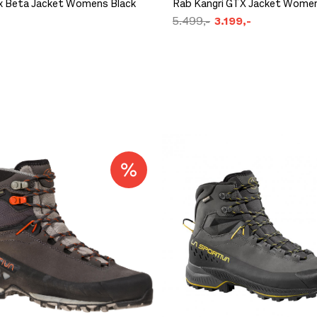
yx Beta Jacket Womens Black
Rab Kangri GTX Jacket Women
5.499,-
3.199,-
 på lager