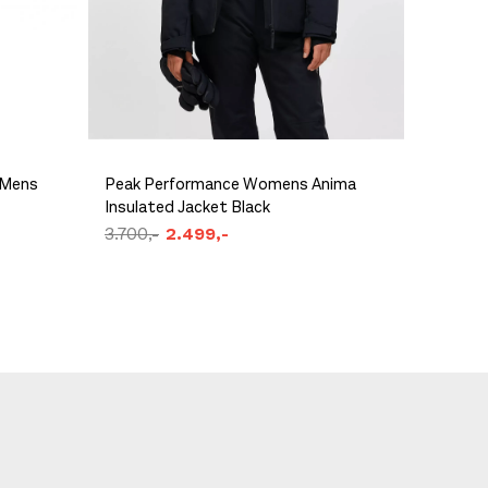
 Mens
Peak Performance Womens Anima
Arc'te
Insulated Jacket Black
Graphit
3.700,-
2.499,-
8.999,