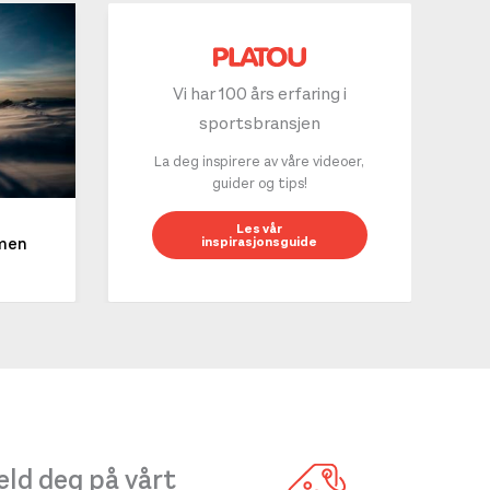
Vi har 100 års erfaring i
sportsbransjen
La deg inspirere av våre videoer,
guider og tips!
10 g
Les vår
inspirasjonsguide
mmen
LES 
ld deg på vårt