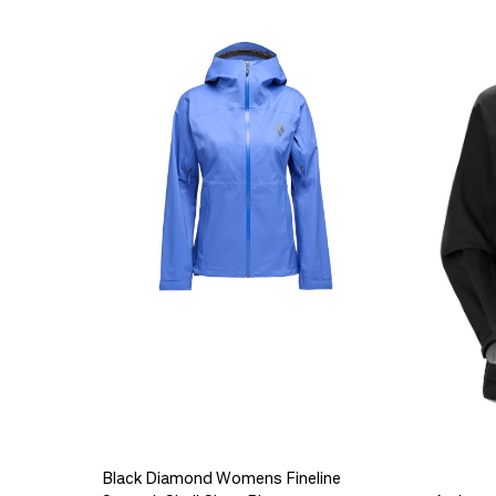
Se butikkinformasjon
Størrelse: S
S
Få igje
Størrelse: M
M
Få igj
Størrelse: L
L
Få igjen
Black Diamond Distance Carbon Poles Ultra Blue Fix
2.049,-
999,-
Platou Madla
Se butikkinformasjon
Størrelse: L
L
Få igjen
Platou Ålesund
Se butikkinformasjon
Størrelse: M
M
Få igj
Størrelse: L
L
Få igjen
Black Diamond Womens Fineline