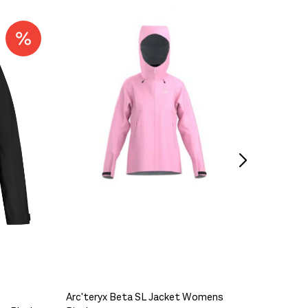
Black 
949,-
På lager
På lager
Arc'teryx Beta SL Jacket Womens
Arc'ter