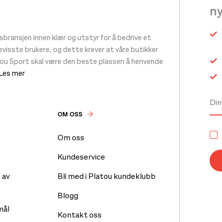
n
ransjen innen klær og utstyr for å bedrive et
 bevisste brukere, og dette krever at våre butikker
tou Sport skal være den beste plassen å henvende
 Les mer
OM OSS
Om oss
Kundeservice
 av
Bli med i Platou kundeklubb
Blogg
mål
Kontakt oss