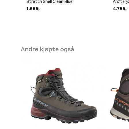
Stretch Shell Clean Blue
Arc'ter
Platou Molde
1.999,-
4.799,-
Se butikkinformasjon
Størrelse: L
L
Få igjen
Andre kjøpte også