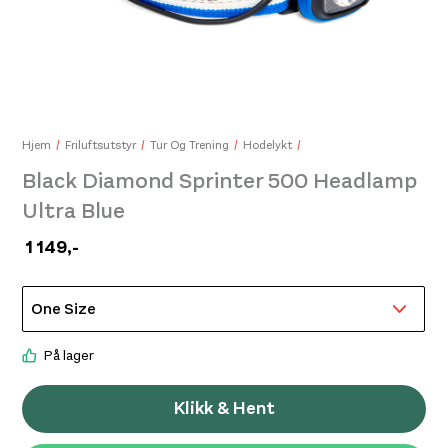
Acl
380
Hjem
Friluftsutstyr
Tur Og Trening
Hodelykt
Black Diamond Sprinter 500 Headlamp
Ultra Blue
1 149
,-
På lager
Klikk & Hent