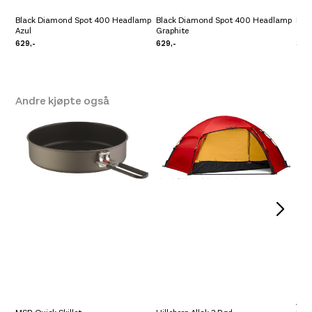
Black Diamond Spot 400 Headlamp
Black Diamond Spot 400 Headlamp
Bla
Azul
Graphite
Gra
629,-
629,-
349
Andre kjøpte også
Amu