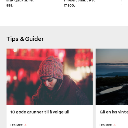
MSR Quick Skillet
Hilleberg Allak 3 Rød
Men
989,-
17.900,-
3.29
Tips & Guider
10 gode grunner til å velge ull
Gå en lys vin
LES MER
LES MER