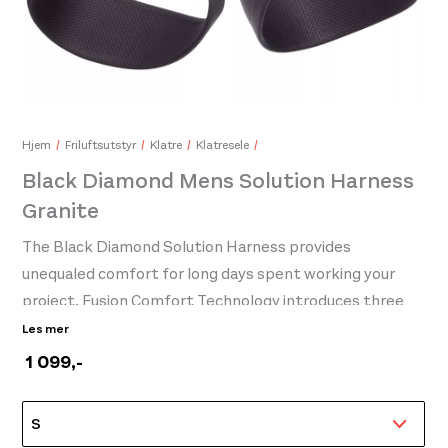
Black Diamond Distance Carbon Poles Ultra Blue Fixed Length
Bla
2.049,-
999,-
949
Hjem
Friluftsutstyr
Klatre
Klatresele
Black Diamond Mens Solution Harness
Granite
The Black Diamond Solution Harness provides
unequaled comfort for long days spent working your
project. Fusion Comfort Technology introduces three
separate strands of low-profile webbing in both the
Les mer
fixed leg loops and waist to create superior load
1 099
,-
distribution while reducing pressure on sensitive points.
Designed to fit the contours of your body, the Solution
maximizes freedom of movement and comfort, without