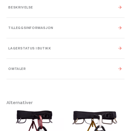
BESKRIVELSE
Lightweight waistbelt with Fusion Comfort
TILLEGGSINFORMASJON
Technology™
Contoured fit for superior comfort and range of
Vekt
0,000 kg
motion
LAGERSTATUS I BUTIKK
Four pressure-molded gear loops
0,000 × 0,000 × 0,000
Dimensjoner
cm
Adjustable, releasable elastic risers
OMTALER
Platou Bergen
På lager
Primary fabric is bluesign approved
Leverandør
Se butikkinformasjon
Black Diamond
Regular
Størrelse: S
Få igjen på lager
Farge
Granite
XS-XL
Alternativer
330 (M)
One Size
,
XXS
,
XS
,
S
,
Platou Fjøsanger
Ikke på lager
Størrelse
M
,
L
,
XL
Se butikkinformasjon