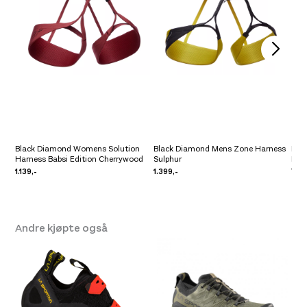
Platou Madla
Ikke på lager
Se butikkinformasjon
Black Diamond Womens Solution
Black Diamond Mens Zone Harness
Bla
Harness Babsi Edition Cherrywood
Sulphur
Harn
1.139,-
1.399,-
709
Andre kjøpte også