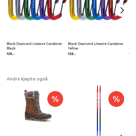
Vekt: 58g
Black Diamond Litewire Carabiner
Black Diamond Litewire Carabiner
Bla
Black
Yellow
Red
129,-
129,-
129,
Andre kjøpte også