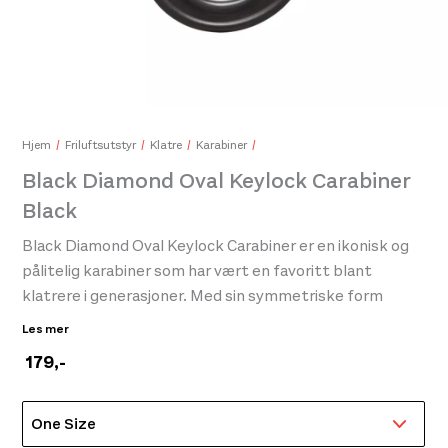
Beal
799,
Gipron Amethyst 2-Delt Toppturstav Sort/Lilla
700,-
Hjem
Friluftsutstyr
Klatre
Karabiner
Black Diamond Oval Keylock Carabiner
Black
Black Diamond Oval Keylock Carabiner er en ikonisk og
pålitelig karabiner som har vært en favoritt blant
klatrere i generasjoner. Med sin symmetriske form
forhindrer Oval rotasjon og skjev belastning, mens den
Les mer
store taukontaktflaten gir jevn fordeling av trykk.
179
,-
Dette gjør den til et pålitelig valg for storveggsklatring,
utstyrshåndtering og tekniske systemer.