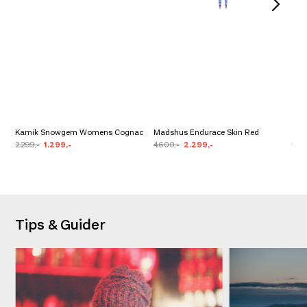
Kamik Snowgem Womens Cognac
Madshus Endurace Skin Red
Cam
2.299,-
1.299,-
4.600,-
2.299,-
99,-
Tips & Guider