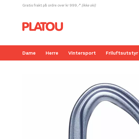
Hopp
Gratis frakt på ordre over kr 999,-*
(ikke ski)
rett
til
innholdet
Dame
Herre
Vintersport
Friluftsutstyr
Kanskje liker du også...