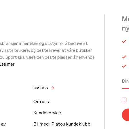
Me
n
ransjen innen klær og utstyr for å bedrive et
 bevisste brukere, og dette krever at våre butikker
tou Sport skal være den beste plassen å henvende
 Les mer
OM OSS
Om oss
Kundeservice
 av
Bli med i Platou kundeklubb