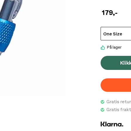
179
,-
På lager
Klik
Gratis retur
Gratis frak