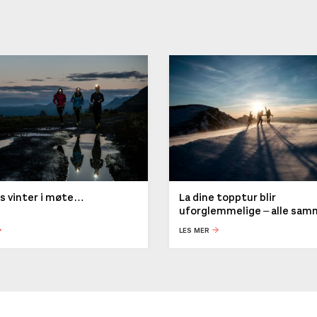
ys vinter i møte…
La dine topptur blir
uforglemmelige – alle sa
LES MER