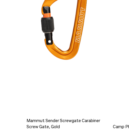
Black Diamond Rocklock Screwgate Carabiner Black
199,-
Platou Madla
Se butikkinformasjon
Platou Ålesund
Se butikkinformasjon
Platou Molde
Se butikkinformasjon
Størrelse: One Size
Få
Mammut Sender Screwgate Carabiner
Screw Gate, Gold
Camp Ph