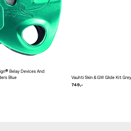
igri® Belay Devices And
ers Blue
Vauhti Skin & GW Glide Kit Gre
749,-