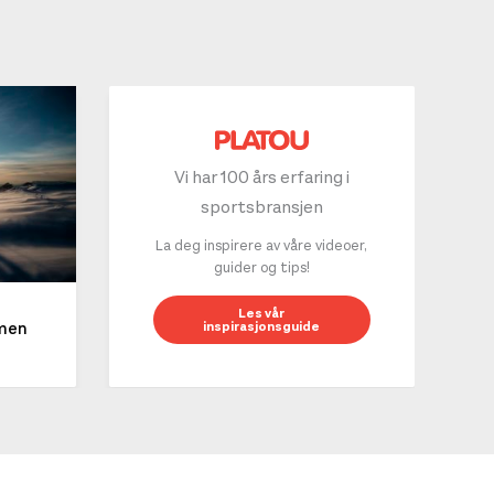
Vi har 100 års erfaring i
sportsbransjen
La deg inspirere av våre videoer,
guider og tips!
10 g
Les vår
inspirasjonsguide
mmen
LES 