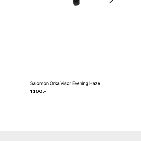
Amundse
y
Salomon Orka Visor Evening Haze
Womens
1.100,-
2.499,