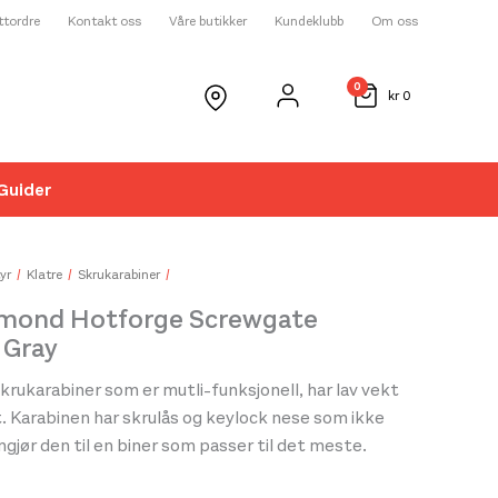
ettordre
Kontakt oss
Våre butikker
Kundeklubb
Om oss
0
kr
0
Guider
☓
yr
Klatre
Skrukarabiner
amond Hotforge Screwgate
 Gray
rukarabiner som er mutli-funksjonell, har lav vekt
 Karabinen har skrulås og keylock nese som ikke
gjør den til en biner som passer til det meste.