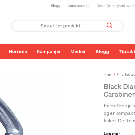
Blogg
Kundeservice
Retur (eller bytte) av n
Norrøna
Kampanjer
Merker
Blogg
Tips & 
Hjem
Friluftsutst
Black Di
Carabiner
En HotForge sk
og er kompakt.
huker. Dette m
Les mer