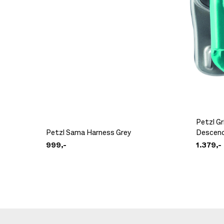
Petzl Gr
Petzl Sama Harness Grey
Descend
999,-
1.379,-