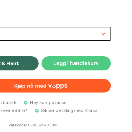
Legg i handlekurv
k & Hent
 i butikk
Høy kompetanse
t over 999 kr*
Sikker betaling med Klarna
Varekode:
0793661403395