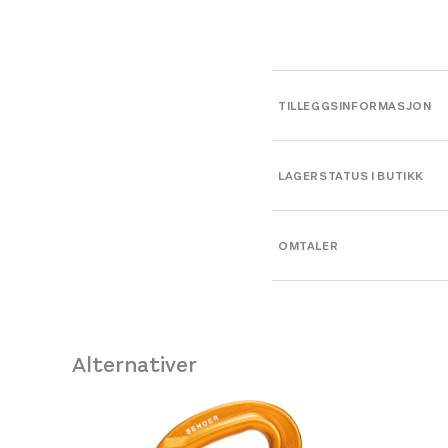
TILLEGGSINFORMASJON
Vekt
LAGERSTATUS I BUTIKK
Dimensjoner
OMTALER
Platou Bergen
Farge
Se butikkinformasjon
Størrelse
Platou Fjøsanger
Leverandør
Alternativer
Se butikkinformasjon
/