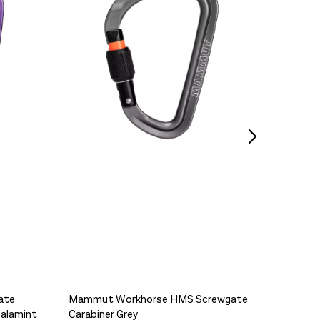
Ikke på lager
Ikke på lager
På lager
ate
Mammut Workhorse HMS Screwgate
Black 
Calamint
Carabiner Grey
Carabnr