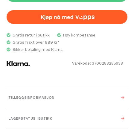
Gratis retur i butikk
Høy kompetanse
Gratis frakt over 999 kr*
Sikker betaling med Klarna
Varekode:
3700288285638
TILLEGGSINFORMASJON
Vekt
0,000 kg
LAGERSTATUS I BUTIKK
0,000 × 0,000 × 0,000
Dimensjoner