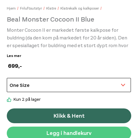
Beal Bambi II Kroppssele Barn Justerbar Red/Light Blue
Bea
Hjem
Friluftsutstyr
Klatre
Klatrekalk og kalkposer
799,-
999
Beal Monster Cocoon II Blue
Monter Cocoon II er markedet første kalkpose for
buldring (da den kom på markedet for 20 år siden). Den
er spesiallaget for buldring med et stort dypt rom hvor
du kan kalke opp uten støvsøl, holder for børste og
Les mer
bærehåndtak.
699
,-
Kun 2 på lager
Klikk & Hent
Legg i handlekurv