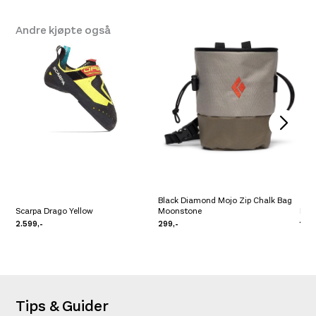
Andre kjøpte også
Black Diamond Mojo Zip Chalk Bag
Scarpa Drago Yellow
Moonstone
Rún
2.599,-
299,-
169,
Tips & Guider