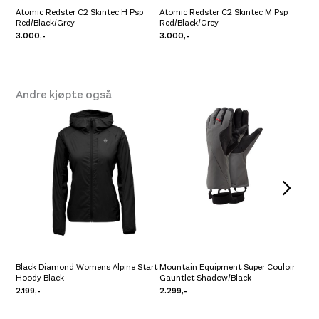
Atomic Redster C2 Skintec H Psp
Atomic Redster C2 Skintec M Psp
Ato
Red/Black/Grey
Red/Black/Grey
Red
3.000,-
3.000,-
3.0
Andre kjøpte også
Black Diamond Womens Alpine Start
Mountain Equipment Super Couloir
Hoody Black
Gauntlet Shadow/Black
Arc'
2.199,-
2.299,-
549