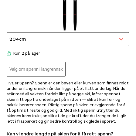
Devold Duo Active Merino Body Baby Raw White
Åsne
399,-
349
Kun 2 på lager
Valg om
spenn i
langrennski
Hva er Spenn? Spenn er den bøyen eller kurven som finnes midt
under en langrennski når den ligger på et flatt underlag. Når du
står med all vekten fordelt likt på begge ski, løfter spennet
skien litt opp fra underlaget på midten — slik at kun for- og
bakski berører snøen. Riktig spenn på skien er avgjørende for å
få optimalt feste og god glid. Med riktig spenn utnytter du
skienes konstruksjon slik at de gir kraft der du trenger det, glir
lett i frasparket og gir bedre kontroll og skiglede i sporet.
Kan vi endre lengde på skien for å få rett spenn?