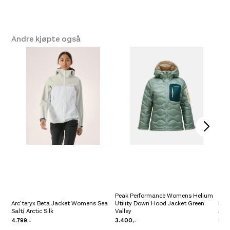
Andre kjøpte også
Peak Performance Womens Helium
Arc'teryx Beta Jacket Womens Sea
Utility Down Hood Jacket Green
Fjäl
Salt/ Arctic Silk
Valley
Jac
4.799,-
3.400,-
7.79