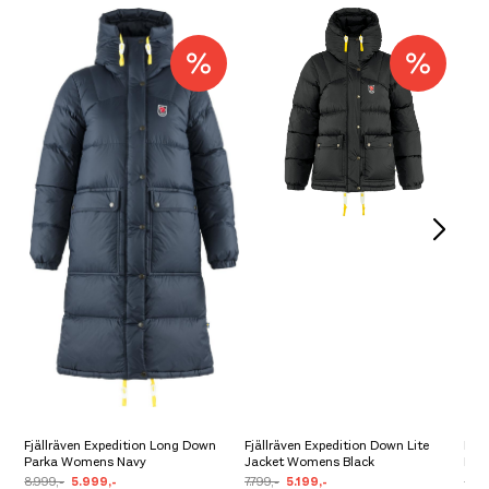
Fjällräven Expedition Long Down
Fjällräven Expedition Down Lite
Fjä
Parka Womens Navy
Jacket Womens Black
Par
8.999,-
5.999,-
7.799,-
5.199,-
8.99