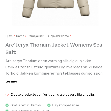
Arc'
449
Hjem
Dame
Damejakker
Dunjakker dame
Arc’teryx Thorium Jacket Womens Sea
Salt
Arc'teryx Bird Word Toque 24k Black
Arc’teryx Thorium er en varm og allsidig dunjakke
699,-
utviklet for friluftsliv, fjellturer og hverdagsbruk i kalde
forhold. Jakken kombinerer førsteklasses dunisolasjon
med strategisk plassert syntetisk isolasjon i områder
Les mer
som er mer utsatt for fukt, noe som sikrer høy
varmeeffekt og pålitelig ytelse under varierende
Dette produktet er for tiden utsolgt og utilgjengelig.
værforhold. Den lette konstruksjonen gir svært god
varme i forhold til vekten, samtidig som jakken kan
Gratis retur i butikk
Høy kompetanse
pakkes kompakt når den ikke er i bruk. Ytterstoffet er