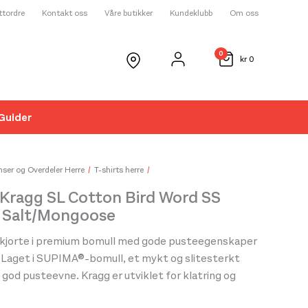
ettordre
Kontakt oss
Våre butikker
Kundeklubb
Om oss
0
kr
0
Guider
☓
ser og Overdeler Herre
T-shirts herre
 Kragg SL Cotton Bird Word SS
 Salt/Mongoose
-skjorte i premium bomull med gode pusteegenskaper
.Laget i SUPIMA®-bomull, et mykt og slitesterkt
god pusteevne. Kragg er utviklet for klatring og
, støv og svette. Passformen er regular og