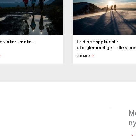
ys vinter i møte…
La dine topptur blir
uforglemmelige – alle sa
LES MER
Me
n