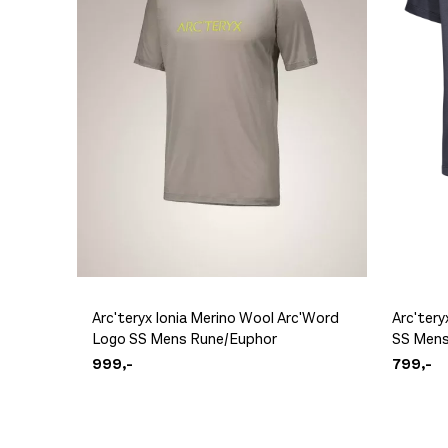
Arc'teryx Ionia Merino Wool Arc'Word
Arc'ter
Logo SS Mens Rune/Euphor
SS Mens
999,-
799,-