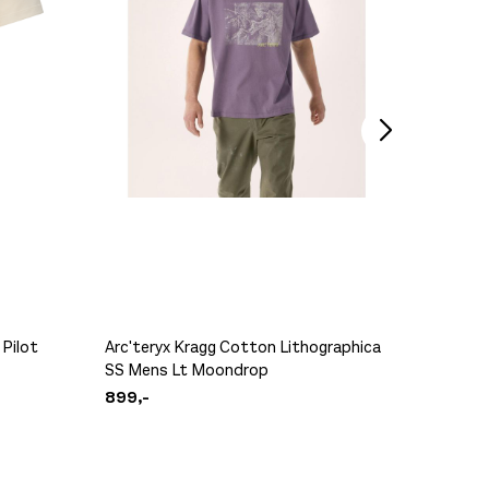
Arc'ter
449,-
 Pilot
Arc'teryx Kragg Cotton Lithographica
Arc'ter
SS Mens Lt Moondrop
SS Mens
899,-
899,-