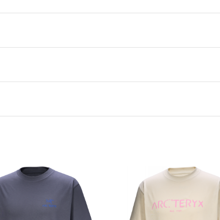
Sea Salt / Mongoose
ArcTeryx
XS
,
S
,
M
,
L
,
XL
,
XXL