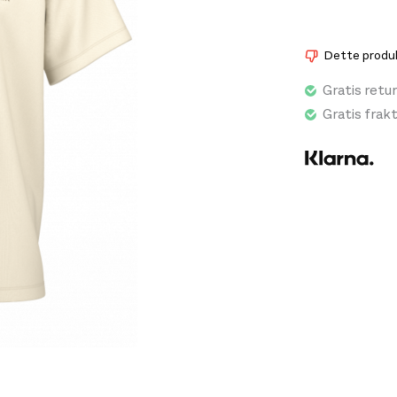
konstruksjonen
som holder de
Dette produkt
Gratis retur
Gratis frak