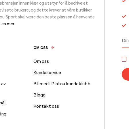
ransjen innen klær og utstyr for å bedrive et
 bevisste brukere, og dette krever at våre butikker
tou Sport skal være den beste plassen å henvende
 Les mer
OM OSS
Om oss
Kundeservice
 av
Bli med i Platou kundeklubb
Blogg
mål
Kontakt oss
ing