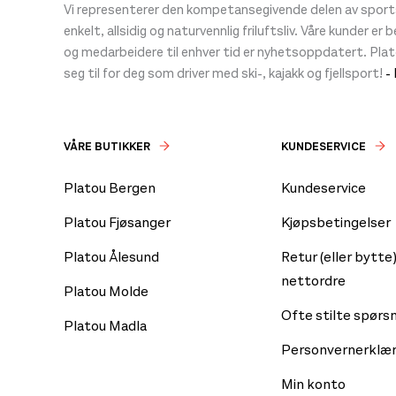
Vi representerer den kompetansegivende delen av sportsb
enkelt, allsidig og naturvennlig friluftsliv. Våre kunder er
og medarbeidere til enhver tid er nyhetsoppdatert. Pla
seg til for deg som driver med ski-, kajakk og fjellsport!
-
VÅRE BUTIKKER
KUNDESERVICE
Platou Bergen
Kundeservice
Platou Fjøsanger
Kjøpsbetingelser
Platou Ålesund
Retur (eller bytte)
nettordre
Platou Molde
Ofte stilte spørs
Platou Madla
Personvernerklær
Min konto