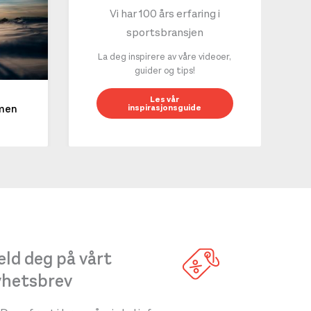
Vi har 100 års erfaring i
sportsbransjen
La deg inspirere av våre videoer,
guider og tips!
10 g
Les vår
inspirasjonsguide
mmen
LES 
ld deg på vårt
yhetsbrev