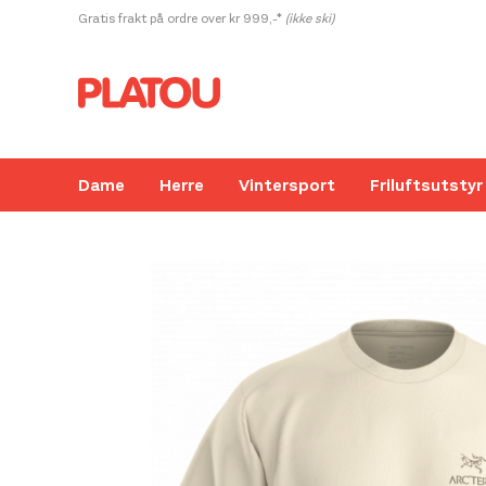
Hopp
Gratis frakt på ordre over kr 999,-*
(ikke ski)
rett
til
innholdet
Dame
Herre
Vintersport
Friluftsutstyr
Kanskje liker du også...