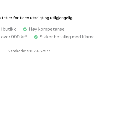
 gir god bevegelsesfrihet, med en luftig følelse
g komfortabel og fokusert.
et er for tiden utsolgt og utilgjengelig.
 i butikk
Høy kompetanse
t over 999 kr*
Sikker betaling med Klarna
Varekode:
91329-52577