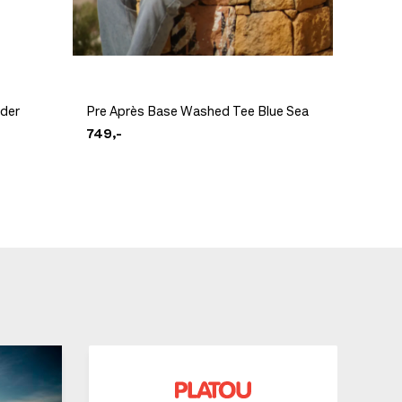
Icebrea
nder
Pre Après Base Washed Tee Blue Sea
III SS 
749,-
999,-