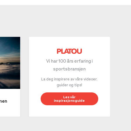
Vi har 100 års erfaring i
sportsbransjen
La deg inspirere av våre videoer,
guider og tips!
10 g
Les vår
inspirasjonsguide
mmen
LES 