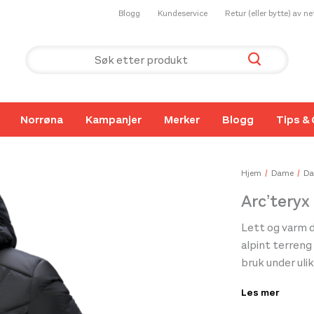
Blogg
Kundeservice
Retur (eller bytte) av n
Norrøna
Kampanjer
Merker
Blogg
Tips & 
Hjem
Dame
Da
Arc’tery
Lett og varm 
alpint terreng
bruk under ulik
materialene e
Les mer
vekt og pakkba