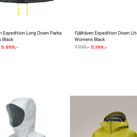
en Expedition Long Down Parka
Fjällräven Expedition Down Li
 Black
Womens Black
5.999,-
7.799,-
5.199,-