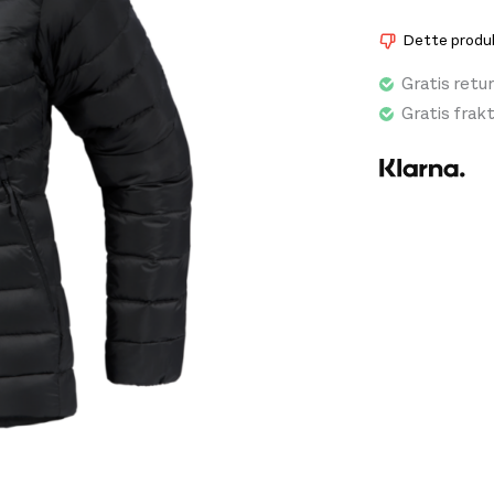
brukes i komb
som er mer uts
Dette produkt
15D Arato™-ny
Gratis retur
slitesterkt. E
den strømlinj
Gratis frak
bruke jakken s