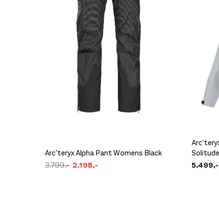
Arc'ter
Arc'teryx Alpha Pant Womens Black
Solitud
3.799,-
2.198,-
5.499,-