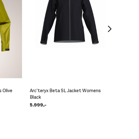
 Olive
Arc'teryx Beta SL Jacket Womens
Patago
Black
5 In. Fo
5.999,-
1.399,-