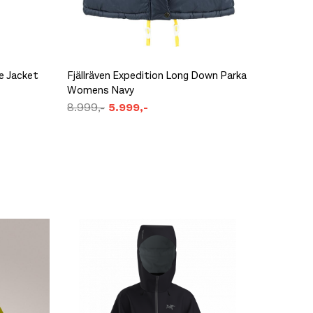
te Jacket
Fjällräven Expedition Long Down Parka
Fjällrä
Womens Navy
Womens
8.999,-
5.999,-
7.799,-