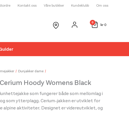
ettordre
Kontakt oss
Våre butikker
Kundeklubb
Om oss
0
kr
0
Guider
☓
mejakker
Dunjakker dame
x Cerium Hoody Womens Black
dunhettejakke som fungerer både som mellomlag i
 og som ytterplagg. Cerium-jakken er utviklet for
e alpine aktiviteter. Designet er videreutviklet, og
r oppdatert, samtidig som forholdet mellom varme,
rhet er beholdt. Dunisolasjon med 850 fyllgrad