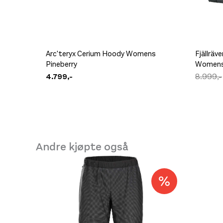
Arc'teryx Cerium Hoody Womens
Fjällräv
Pineberry
Womens
4.799,-
8.999,-
Andre kjøpte også