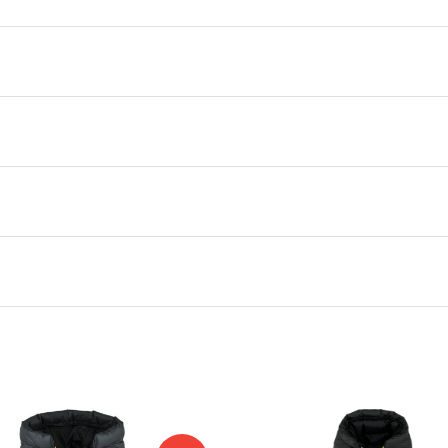
BLACK
ArcTeryx
XXS
,
XS
,
S
,
M
,
L
,
XL
,
XXL