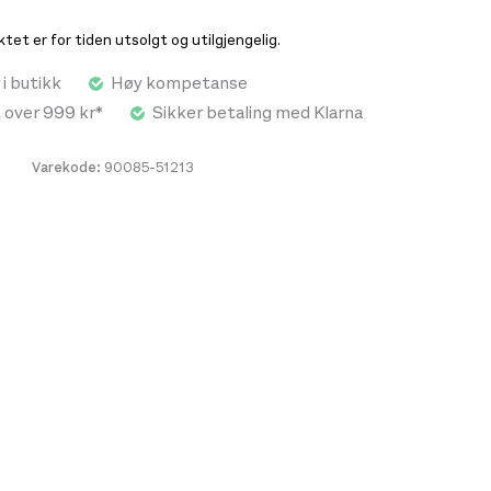
inasjon med syntetisk Coreloft™-isolasjon i områder
att for fukt. Ytterstoffet er laget av resirkulert
et er for tiden utsolgt og utilgjengelig.
lon med dope-fargede fibre, og er lett og
 i butikk
Høy kompetanse
n isolert StormHood™-hette bidrar til økt varme, og
eformede, ergonomiske passformen gjør det enkelt å
t over 999 kr*
Sikker betaling med Klarna
om del av et lag-på-lag-system.
Varekode:
90085-51213