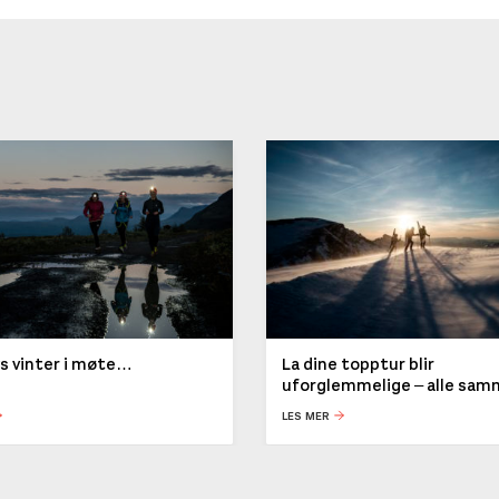
ys vinter i møte…
La dine topptur blir
uforglemmelige – alle sa
LES MER