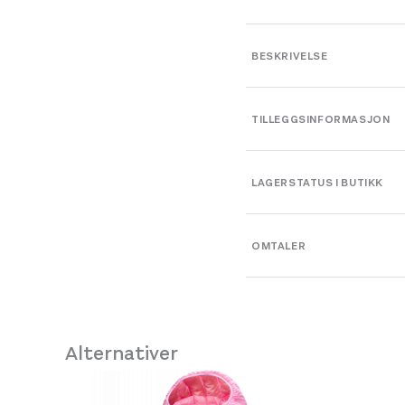
BESKRIVELSE
TILLEGGSINFORMASJON
Farge
LAGERSTATUS I BUTIKK
Leverandør
OMTALER
Platou Bergen
Størrelse
Se butikkinformasjon
Alternativer