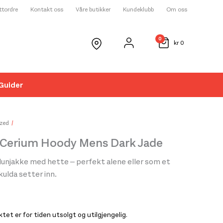
ettordre
Kontakt oss
Våre butikker
Kundeklubb
Om oss
0
kr
0
Guider
☓
zed
x Cerium Hoody Mens Dark Jade
dunjakke med hette – perfekt alene eller som et
kulda setter inn.
et er for tiden utsolgt og utilgjengelig.