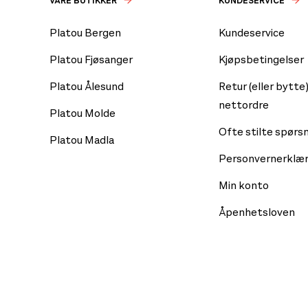
VÅRE BUTIKKER
KUNDESERVICE
Platou Bergen
Kundeservice
Platou Fjøsanger
Kjøpsbetingelser
Platou Ålesund
Retur (eller bytte)
nettordre
Platou Molde
Ofte stilte spørs
Platou Madla
Personvernerklær
Min konto
Åpenhetsloven