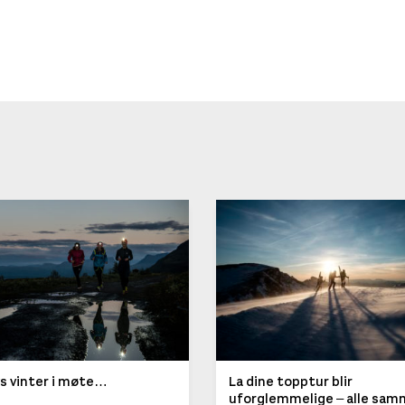
ys vinter i møte…
La dine topptur blir
uforglemmelige – alle sa