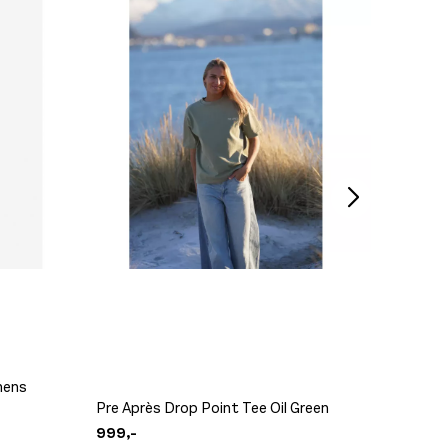
mens
Scott 
Pre Après Drop Point Tee Oil Green
Blue/W
999,-
6.499,