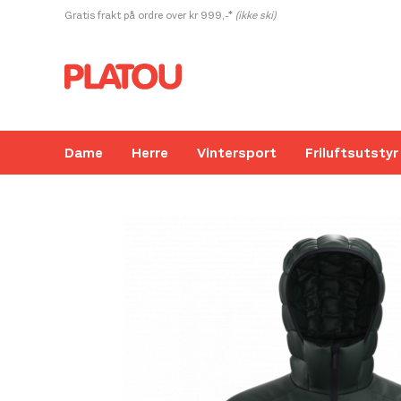
Hopp
Gratis frakt på ordre over kr 999,-*
(ikke ski)
rett
til
innholdet
Dame
Herre
Vintersport
Friluftsutstyr
Kanskje liker du også...