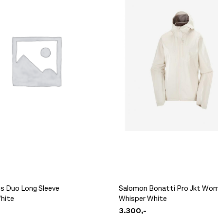
ès Duo Long Sleeve
Salomon Bonatti Pro Jkt Wo
hite
Whisper White
3.300,-