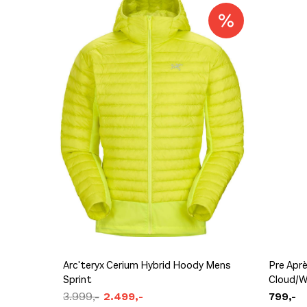
Arc'teryx Bird Word Toque 24k Black
699,-
Arc'teryx Cerium Hybrid Hoody Mens
Pre Apr
Sprint
Cloud/W
3.999,-
2.499,-
799,-