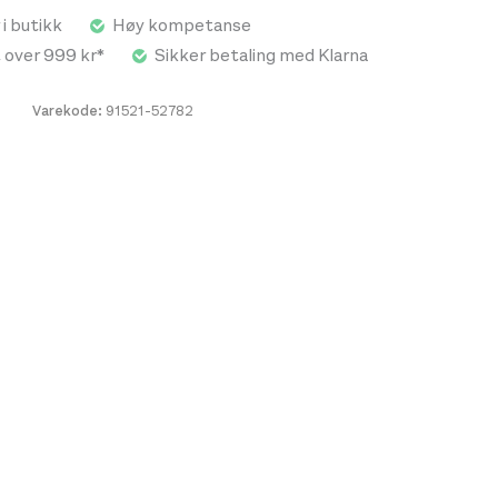
 i butikk
Høy kompetanse
t over 999 kr*
Sikker betaling med Klarna
Varekode:
91521-52782