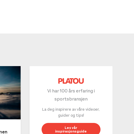
Vi har 100 års erfaring i
sportsbransjen
La deg inspirere av våre videoer,
guider og tips!
10 g
Les vår
inspirasjonsguide
mmen