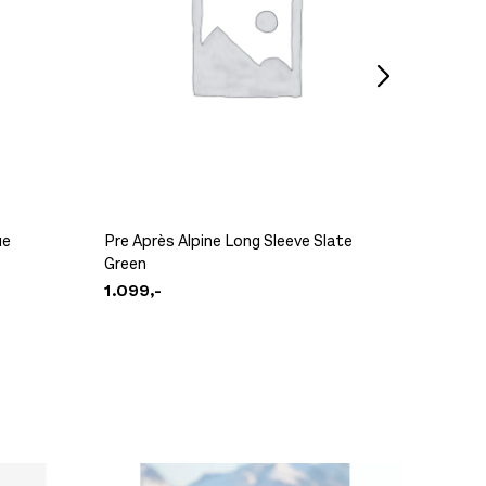
Arc'ter
549,-
ue
Pre Après Alpine Long Sleeve Slate
Green
Pre Apr
1.099,-
1.399,-