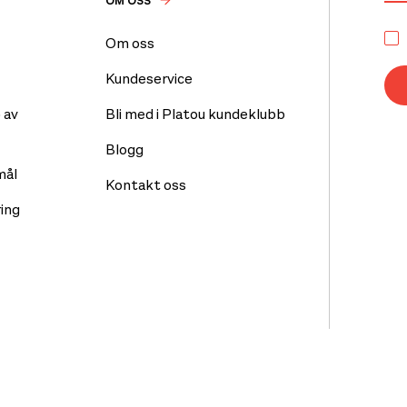
OM OSS
Om oss
Kundeservice
 av
Bli med i Platou kundeklubb
Blogg
mål
Kontakt oss
ing