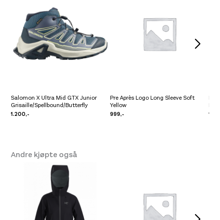
Salomon X Ultra Mid GTX Junior
Pre Après Logo Long Sleeve Soft
Pre 
Grisaille/Spellbound/Butterfly
Yellow
Lav
1.200,-
999,-
1.09
Andre kjøpte også