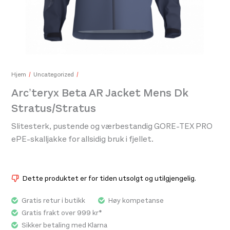
Aclima Lightwool 180 Loose Fit Tee Womens Simply Taupe
950,-
Hjem
Uncategorized
Arc’teryx Beta AR Jacket Mens Dk
Stratus/Stratus
Arc'
Slitesterk, pustende og værbestandig GORE-TEX PRO
699
ePE-skalljakke for allsidig bruk i fjellet.
Dette produktet er for tiden utsolgt og utilgjengelig.
Gratis retur i butikk
Høy kompetanse
Gratis frakt over 999 kr*
Sikker betaling med Klarna