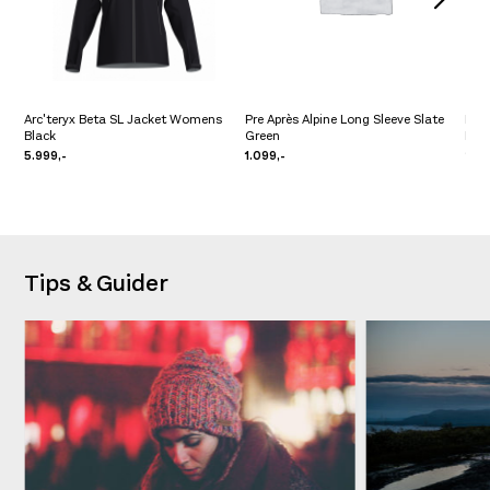
Arc'teryx Beta SL Jacket Womens
Pre Après Alpine Long Sleeve Slate
Dev
Black
Green
Daw
5.999,-
1.099,-
2.0
Tips & Guider