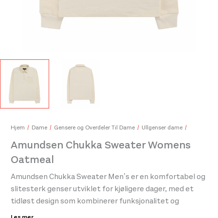
Camp Nimbus Lock Gun Metal/Fuchsia
229,-
Hjem
Dame
Gensere og Overdeler Til Dame
Ullgenser dame
Amundsen Chukka Sweater Womens
Oatmeal
Amundsen Chukka Sweater Men’s er en komfortabel og
slitesterk genser utviklet for kjøligere dager, med et
tidløst design som kombinerer funksjonalitet og
klassisk stil. Genseren er laget i et mykt og solid
Les mer