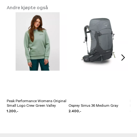
Andre kjøpte også
Peak Performance Womens Original
Pea
Small Logo Crew Green Valley
Osprey Sirrus 36 Medium Gray
Insu
1.200,-
2.400,-
3.50