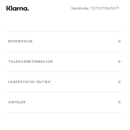
Varekode:
7072073545071
BESKRIVELSE
TILLEGGSINFORMASJON
Farge
Oatmeal
LAGERSTATUS I BUTIKK
Leverandør
Amundsen Sports
OMTALER
Platou Bergen
Ikke på lager
Størrelse
XS
,
S
,
M
,
L
,
XL
Se butikkinformasjon