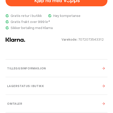
Gratis retur i butikk
Høy kompetanse
Gratis frakt over 999 kr*
Sikker betaling med Klarna
Varekode:
7072073543312
TILLEGGSINFORMASJON
Farge
Indigo
LAGERSTATUS I BUTIKK
Leverandør
Amundsen Sports
OMTALER
Platou Ålesund
På lager
Størrelse
XS
,
S
,
M
,
L
,
XL
Se butikkinformasjon