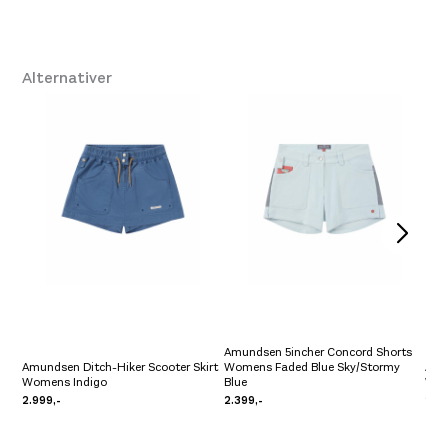
Størrelse: XS
XS
Få igjen på lager
Størrelse: S
S
Få igjen på lager
Alternativer
Amundsen 5incher Concord Shorts
Amundsen Ditch-Hiker Scooter Skirt
Womens Faded Blue Sky/Stormy
Amu
Womens Indigo
Blue
Wom
2.999,-
2.399,-
2.39