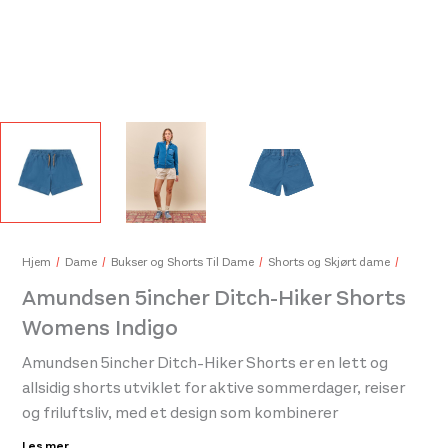
Amundsen Concord Cap Olive Ash
Amu
649,-
549
Hjem
Dame
Bukser og Shorts Til Dame
Shorts og Skjørt dame
Amundsen 5incher Ditch-Hiker Shorts
Womens Indigo
Amundsen 5incher Ditch-Hiker Shorts er en lett og
allsidig shorts utviklet for aktive sommerdager, reiser
og friluftsliv, med et design som kombinerer
funksjonalitet og et klassisk ekspedisjonsinspirert
Les mer