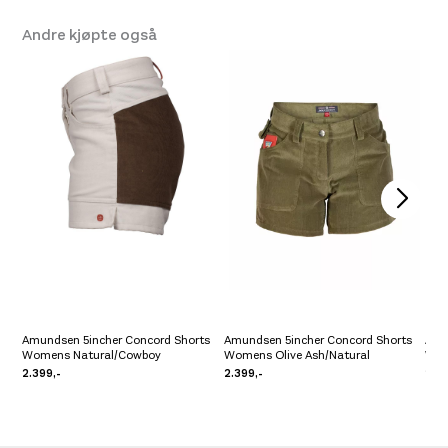
Andre kjøpte også
Amundsen 5incher Concord Shorts
Amundsen 5incher Concord Shorts
Amu
Womens Natural/Cowboy
Womens Olive Ash/Natural
Wom
2.399,-
2.399,-
2.4