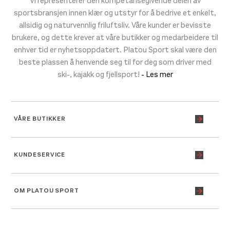
Vi representerer den kompetansegivende delen av
sportsbransjen innen klær og utstyr for å bedrive et enkelt,
allsidig og naturvennlig friluftsliv. Våre kunder er bevisste
brukere, og dette krever at våre butikker og medarbeidere til
enhver tid er nyhetsoppdatert. Platou Sport skal være den
beste plassen å henvende seg til for deg som driver med
ski-, kajakk og fjellsport!
- Les mer
VÅRE BUTIKKER
KUNDESERVICE
OM PLATOU SPORT