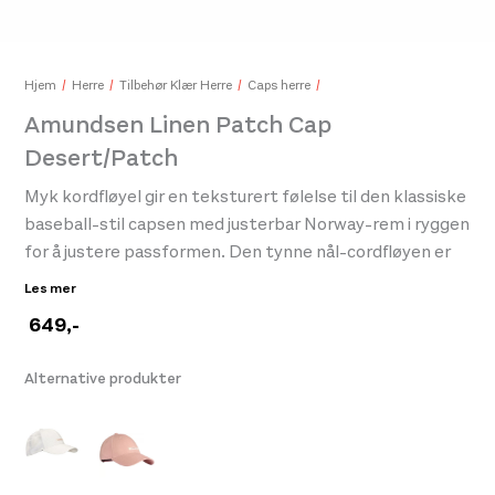
Hjem
Herre
Tilbehør Klær Herre
Caps herre
Amundsen Linen Patch Cap
Amundsen Norgesreima Belt Norge
Blac
Desert/Patch
449,-
469
Myk kordfløyel gir en teksturert følelse til den klassiske
baseball-stil capsen med justerbar Norway-rem i ryggen
for å justere passformen. Den tynne nål-cordfløyen er
laget av 100% bomull.
Les mer
649
,-
Alternative produkter