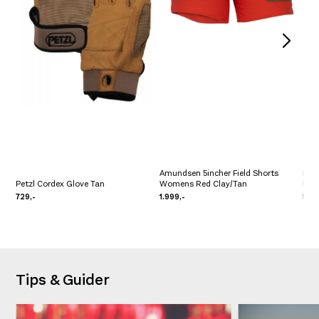
Amundsen 5incher Field Shorts
Fjäl
Petzl Cordex Glove Tan
Womens Red Clay/Tan
Nav
729,-
1.999,-
599
Tips & Guider