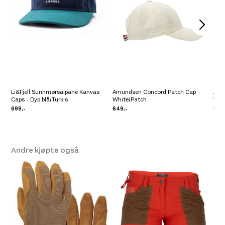
Platou Madla
Ikke på lager
Se butikkinformasjon
Platou Ålesund
Ikke på lager
Se butikkinformasjon
Li&Fjell Sunnmørsalpane Kanvas
Amundsen Concord Patch Cap
Amu
Caps - Dyp blå/Turkis
White/Patch
Whi
Platou Molde
Ikke på lager
699,-
649,-
649
Se butikkinformasjon
Andre kjøpte også