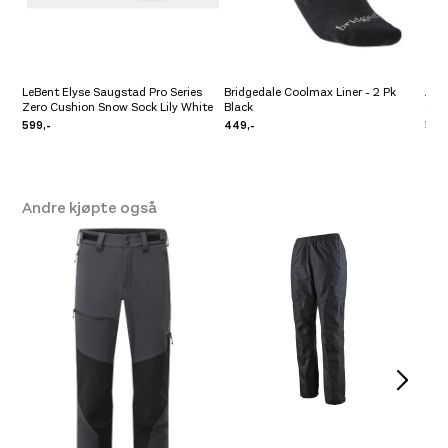
LeBent Elyse Saugstad Pro Series
Bridgedale Coolmax Liner - 2 Pk
Amu
Zero Cushion Snow Sock Lily White
Black
Gre
599,-
449,-
549
Andre kjøpte også