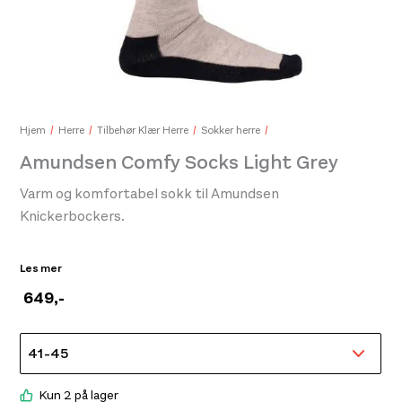
Ice
249
Hjem
Herre
Tilbehør Klær Herre
Sokker herre
Amundsen Comfy Socks Light Grey
Darn Tough Treeline Micro Crew Cushion Blue
489,-
Varm og komfortabel sokk til Amundsen
Knickerbockers.
These Comfy socks are built for training, adventures
Les mer
and your everyday outdoor lifestyle. Reinforced heel and
649
,-
toe to add durability.
Kun 2 på lager