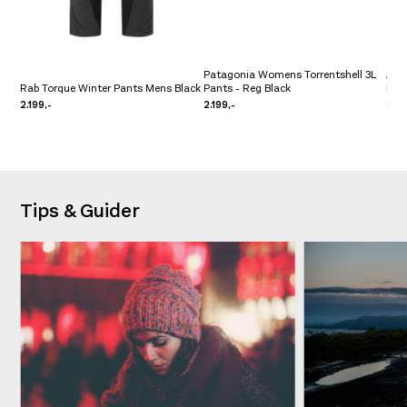
Patagonia Womens Torrentshell 3L
Amu
Rab Torque Winter Pants Mens Black
Pants - Reg Black
Kni
2.199,-
2.199,-
3.4
Tips & Guider