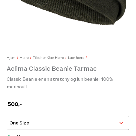
Aclima Lw T-Shirt Children Deepgrassgreen
249,-
Loo
350
Hjem
Herre
Tilbehør Klær Herre
Luer herre
Aclima Classic Beanie Tarmac
Classic Beanie er en stretchy og lun beanie i 100%
merinoull.
500
,-