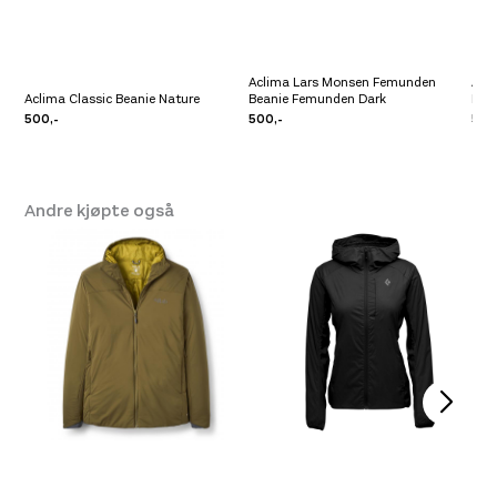
Aclima Lars Monsen Femunden
Acl
Aclima Classic Beanie Nature
Beanie Femunden Dark
Bea
500,-
500,-
500
Andre kjøpte også