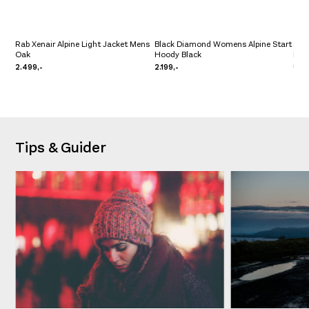
Rab Xenair Alpine Light Jacket Mens
Black Diamond Womens Alpine Start
Oak
Hoody Black
Hou
2.499,-
2.199,-
1.40
Tips & Guider