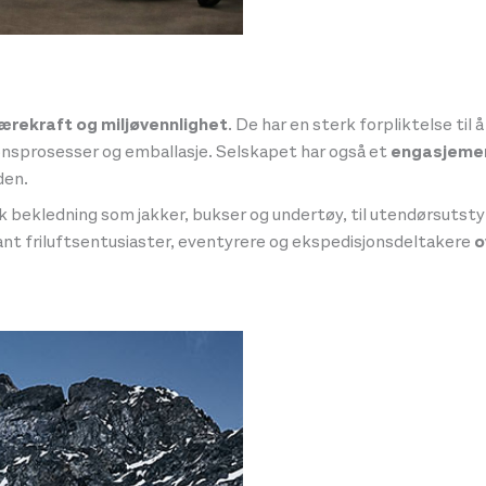
ærekraft og miljøvennlighet
. De har en sterk forpliktelse ti
jonsprosesser og emballasje. Selskapet har også et
engasjemen
den.
k bekledning som jakker, bukser og undertøy, til utendørsutst
lant friluftsentusiaster, eventyrere og ekspedisjonsdeltakere
o