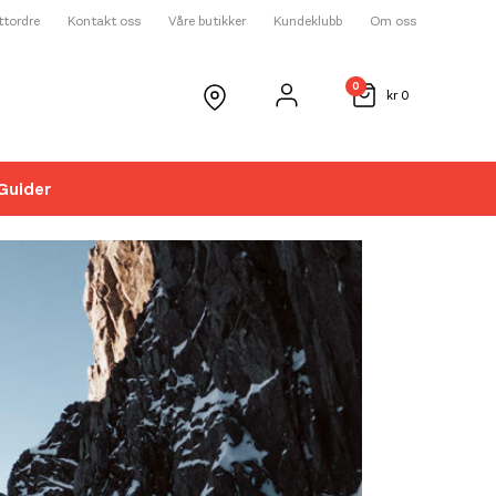
ettordre
Kontakt oss
Våre butikker
Kundeklubb
Om oss
0
kr
0
Guider