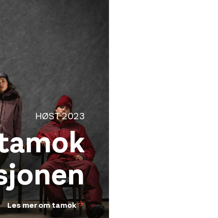
HØST 2023
tamok
sjonen
Les mer om tamok