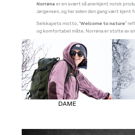
Norrøna
er en svært så anerkjent norsk prod
Jørgensen, og har siden den gang vært kjent f
Selskapets motto, “
Welcome to nature
” re
og komfortabel måte. Norrøna er stolte av si
DAME