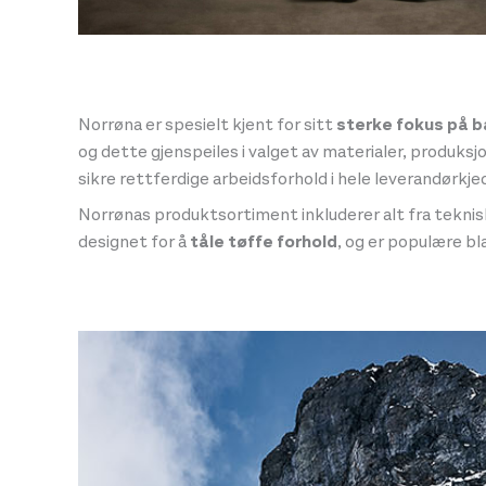
Norrøna er spesielt kjent for sitt
sterke fokus på b
og dette gjenspeiles i valget av materialer, produks
sikre rettferdige arbeidsforhold i hele leverandørkje
Norrønas produktsortiment inkluderer alt fra teknis
designet for å
tåle tøffe forhold
, og er populære b