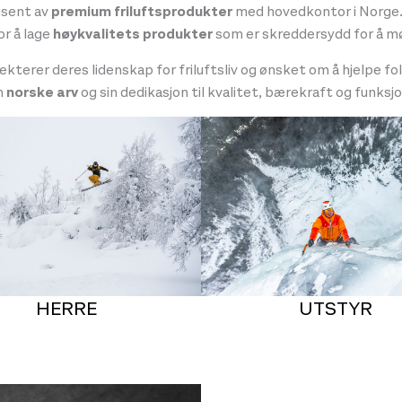
usent av
premium friluftsprodukter
med hovedkontor i Norge. 
or å lage
høykvalitets produkter
som er skreddersydd for å mø
flekterer deres lidenskap for friluftsliv og ønsket om å hjelpe 
n
norske arv
og sin dedikasjon til kvalitet, bærekraft og funksjon
HERRE
UTSTYR