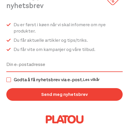
kan
nyhetsbrev
velges
på
Du er først i køen når vi skal infomere om nye
produktsiden
produkter.
Du får aktuelle artikler og tips/triks.
Du får vite om kampanjer og våre tilbud.
Godta å få nyhetsbrev via e-post.
Les vilkår