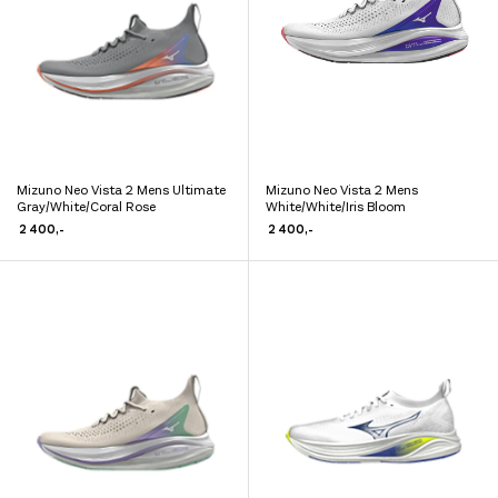
599,-
699,-
399,-
899,-
899,-
Mizuno Neo Vista 2 Mens Ultimate
Mizuno Neo Vista 2 Mens
Dette
Dette
Gray/White/Coral Rose
White/White/Iris Bloom
produktet
produktet
2 400
,-
2 400
,-
har
har
flere
flere
varianter.
varianter.
Alternativene
Alternativene
kan
kan
velges
velges
på
på
produktsiden
produktsiden