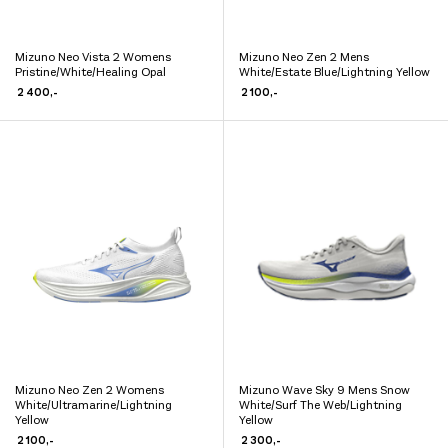
Mizuno Neo Vista 2 Womens
Mizuno Neo Zen 2 Mens
Dette
Dette
Pristine/White/Healing Opal
White/Estate Blue/Lightning Yellow
produktet
produktet
2 400
,-
2 100
,-
har
har
flere
flere
varianter.
varianter.
Alternativene
Alternativene
kan
kan
velges
velges
på
på
produktsiden
produktsiden
Mizuno Neo Zen 2 Womens
Mizuno Wave Sky 9 Mens Snow
Dette
Dette
White/Ultramarine/Lightning
White/Surf The Web/Lightning
produktet
Yellow
produktet
Yellow
2 100
,-
2 300
,-