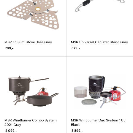
kan
kan
velges
velges
på
på
produktsiden
produktsiden
MSR Trillium Stove Base Gray
MSR Universal Canister Stand Gray
Dette
Dette
799
,-
379
,-
produktet
produktet
har
har
flere
flere
varianter.
varianter.
Alternativene
Alternativene
kan
kan
velges
velges
på
på
produktsiden
produktsiden
MSR Windburner Combo System
MSR Windburner Duo System 1.8L
Dette
Dette
2021 Gray
Black
produktet
produktet
4 099
,-
3 899
,-