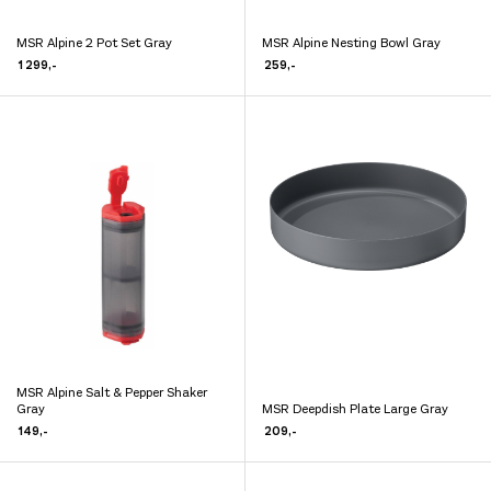
MSR Alpine 2 Pot Set Gray
MSR Alpine Nesting Bowl Gray
Dette
Dette
1 299
,-
259
,-
produktet
produktet
har
har
flere
flere
varianter.
varianter.
Alternativene
Alternativene
kan
kan
velges
velges
på
på
produktsiden
produktsiden
MSR Alpine Salt & Pepper Shaker
Dette
Gray
MSR Deepdish Plate Large Gray
Dette
produktet
149
,-
209
,-
produktet
har
har
flere