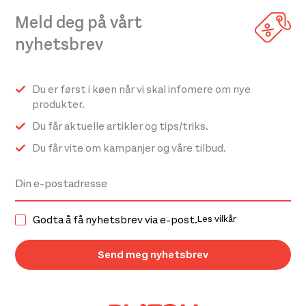
varianter.
varianter.
Meld deg på vårt
Alternativene
Alternativene
nyhetsbrev
kan
kan
velges
velges
på
på
Du er først i køen når vi skal infomere om nye
produktsiden
produktsiden
produkter.
Du får aktuelle artikler og tips/triks.
Du får vite om kampanjer og våre tilbud.
Godta å få nyhetsbrev via e-post.
Les vilkår