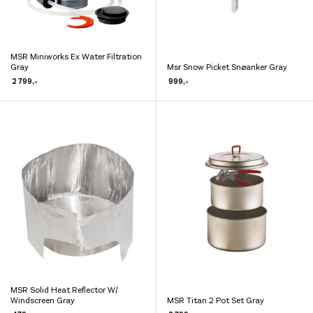
produktsiden
MSR Miniworks Ex Water Filtration
Dette
Gray
Msr Snow Picket Snøanker Gray
Dette
produktet
2 799
,-
999
,-
produktet
har
har
flere
flere
varianter.
varianter.
Alternativene
Alternativene
kan
kan
velges
velges
på
på
produktsiden
produktsiden
MSR Solid Heat Reflector W/
Dette
Windscreen Gray
MSR Titan 2 Pot Set Gray
Dette
produktet