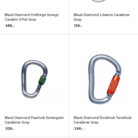
Black Diamond Hotforge Scrwgt
Black Diamond Litewire Carabiner
Dette
Dette
Carabnr 3 Pck Gray
Gray
produktet
produktet
489
,-
129
,-
har
har
flere
flere
varianter.
varianter.
Alternativene
Alternativene
kan
kan
velges
velges
på
på
produktsiden
produktsiden
Black Diamond Pearlock Screwgate
Black Diamond Rocklock Twistlock
Dette
Dette
Carabiner Gray
Carabiner Gray
produktet
produktet
209
,-
249
,-
har
har