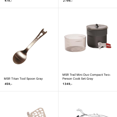
479
,-
2 799
,-
produktet
har
har
flere
flere
varianter.
varianter.
Alternativene
Alternativene
kan
kan
velges
velges
på
på
produktsiden
produktsiden
MSR Trail Mini Duo Compact Two-
Dette
MSR Titan Tool Spoon Gray
Person Cook Set Gray
Dette
produktet
459
,-
1 349
,-
produktet
har
har
flere
flere
varianter.
varianter.
Alternativene
Alternativene