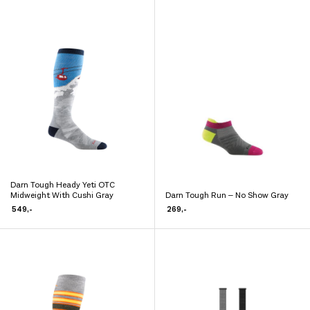
flere
flere
varianter.
varianter.
Alternativene
Alternativene
kan
kan
velges
velges
på
på
produktsiden
produktsiden
Darn Tough Heady Yeti OTC
Dette
Midweight With Cushi Gray
Darn Tough Run – No Show Gray
Dette
produktet
549
,-
269
,-
produktet
har
har
flere
flere
varianter.
varianter.
Alternativene
Alternativene
kan