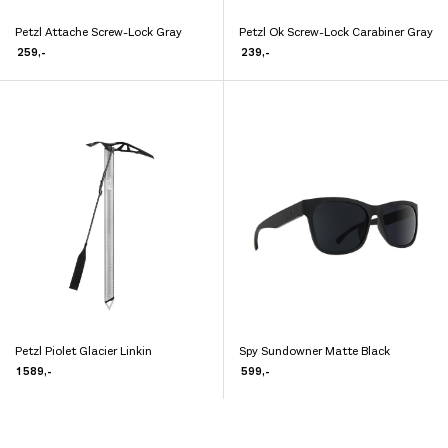
Petzl Attache Screw-Lock Gray
Petzl Ok Screw-Lock Carabiner Gray
Dette
Dette
259
,-
239
,-
produktet
produktet
har
har
flere
flere
varianter.
varianter.
Alternativene
Alternativene
kan
kan
velges
velges
på
på
produktsiden
produktsiden
Petzl Piolet Glacier Linkin
Spy Sundowner Matte Black
Dette
Dette
1 589
,-
599
,-
produktet
produktet
har
har
flere
flere