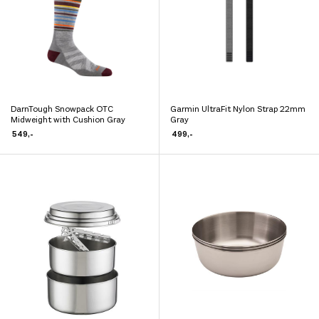
kan
velges
velges
på
på
produktsiden
produktsiden
DarnTough Snowpack OTC
Garmin UltraFit Nylon Strap 22mm
Dette
Dette
Midweight with Cushion Gray
Gray
produktet
produktet
549
,-
499
,-
har
har
flere
flere
varianter.
varianter.
Alternativene
Alternativene
kan
kan
velges
velges
på
på
produktsiden
produktsiden