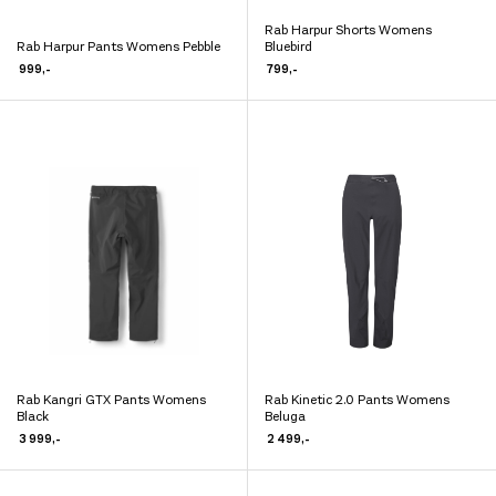
Rab Harpur Shorts Womens
Dette
Rab Harpur Pants Womens Pebble
Bluebird
Dette
produktet
999
,-
799
,-
produktet
har
har
flere
flere
varianter.
varianter.
Alternativene
Alternativene
kan
kan
velges
velges
på
på
produktsiden
produktsiden
Rab Kangri GTX Pants Womens
Rab Kinetic 2.0 Pants Womens
Dette
Dette
Black
Beluga
produktet
produktet
3 999
,-
2 499
,-
har
har
flere
flere