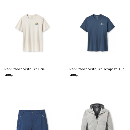
varianter.
varianter.
Alternativene
Alternativene
kan
kan
velges
velges
på
på
produktsiden
produktsiden
Rab Stance Vista Tee Ecru
Rab Stance Vista Tee Tempest Blue
Dette
Dette
399
,-
399
,-
produktet
produktet
har
har
flere
flere
varianter.
varianter.
Alternativene
Alternativene
kan
kan
velges
velges