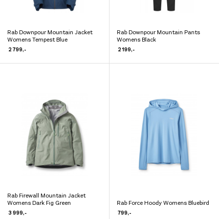
Rab Downpour Mountain Jacket
Rab Downpour Mountain Pants
Dette
Dette
Womens Tempest Blue
Womens Black
produktet
produktet
2 799
,-
2 199
,-
har
har
flere
flere
varianter.
varianter.
Alternativene
Alternativene
kan
kan
velges
velges
på
på
produktsiden
produktsiden
Rab Firewall Mountain Jacket
Dette
Womens Dark Fig Green
Rab Force Hoody Womens Bluebird
Dette
produktet
3 999
,-
799
,-
produktet