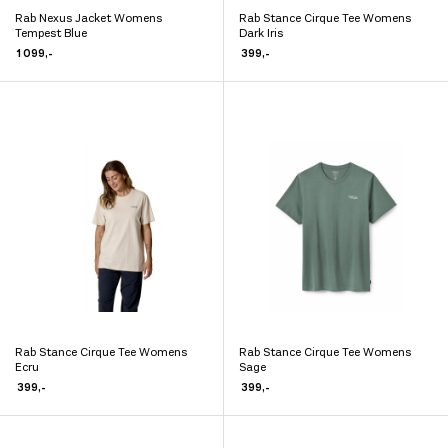
Rab Nexus Jacket Womens
Rab Stance Cirque Tee Womens
Dette
Dette
Tempest Blue
Dark Iris
produktet
produktet
1 099
,-
399
,-
har
har
flere
flere
varianter.
varianter.
Alternativene
Alternativene
kan
kan
velges
velges
på
på
produktsiden
produktsiden
Rab Stance Cirque Tee Womens
Rab Stance Cirque Tee Womens
Dette
Dette
Ecru
Sage
produktet
produktet
399
,-
399
,-
har
har
flere
flere