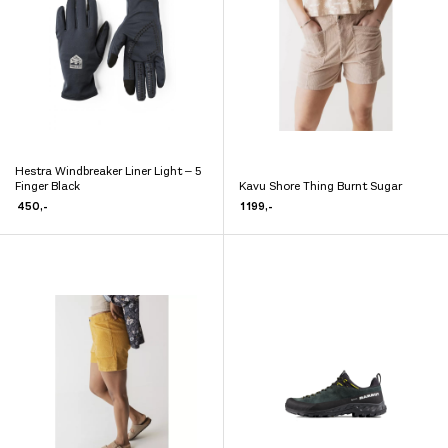
Hestra Windbreaker Liner Light – 5
Dette
Finger Black
Kavu Shore Thing Burnt Sugar
Dette
produktet
450
,-
1 199
,-
produktet
har
har
flere
flere
varianter.
varianter.
Alternativene
Alternativene
kan
kan
velges
velges
på
på
produktsiden
produktsiden