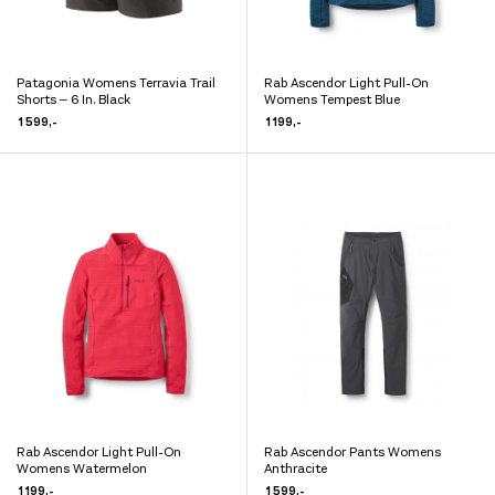
Patagonia Womens Terravia Trail
Rab Ascendor Light Pull-On
Dette
Dette
Shorts – 6 In. Black
Womens Tempest Blue
produktet
produktet
1 599
,-
1 199
,-
har
har
flere
flere
varianter.
varianter.
Alternativene
Alternativene
kan
kan
velges
velges
på
på
produktsiden
produktsiden
Rab Ascendor Light Pull-On
Rab Ascendor Pants Womens
Dette
Dette
Womens Watermelon
Anthracite
produktet
produktet
1 199
,-
1 599
,-