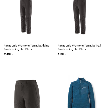
kan
kan
velges
velges
på
på
produktsiden
produktsiden
Patagonia Womens Terravia Alpine
Patagonia Womens Terravia Trail
Dette
Dette
Pants – Regular Black
Pants – Regular Black
produktet
produktet
2 499
,-
1 999
,-
har
har
flere
flere
varianter.
varianter.
Alternativene
Alternativene
kan
kan
velges
velges
på
på
produktsiden
produktsiden