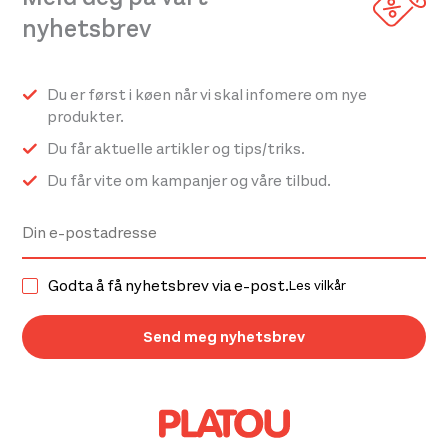
på
produktsiden
nyhetsbrev
produktsiden
Du er først i køen når vi skal infomere om nye
produkter.
Du får aktuelle artikler og tips/triks.
Du får vite om kampanjer og våre tilbud.
Godta å få nyhetsbrev via e-post.
Les vilkår