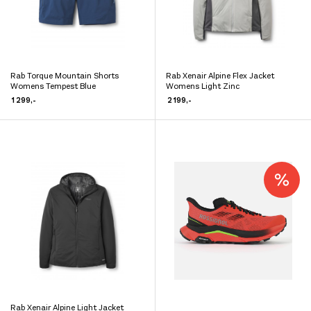
på
på
produktsiden
produktsiden
Rab Torque Mountain Shorts
Rab Xenair Alpine Flex Jacket
Dette
Dette
Womens Tempest Blue
Womens Light Zinc
produktet
produktet
1 299
,-
2 199
,-
har
har
flere
flere
varianter.
varianter.
Alternativene
Alternativene
kan
kan
velges
velges
på
på
produktsiden
produktsiden
Rab Xenair Alpine Light Jacket