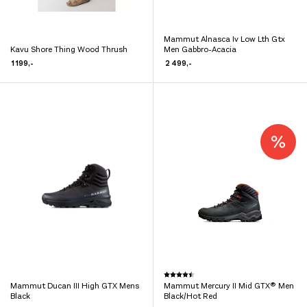
Mammut Alnasca Iv Low Lth Gtx
Dette
Kavu Shore Thing Wood Thrush
Men Gabbro-Acacia
Dette
produktet
1 199
,-
2 499
,-
produktet
har
har
flere
flere
varianter.
varianter.
Alternativene
Alternativene
kan
kan
velges
velges
på
på
produktsiden
produktsiden
Dette
Karakter:
4.2 av 5 mulige
Mammut Ducan III High GTX Mens
Mammut Mercury II Mid GTX® Men
Dette
produktet
Black
Black/Hot Red