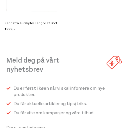
velges
velges
på
på
produktsiden
produktsiden
Zandstra Turskyter Tango BC Sort
Dette
1 999
,-
produktet
har
flere
varianter.
Meld deg på vårt
Alternativene
nyhetsbrev
kan
velges
på
Du er først i køen når vi skal infomere om nye
produktsiden
produkter.
Du får aktuelle artikler og tips/triks.
Du får vite om kampanjer og våre tilbud.