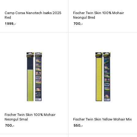
Camp Corsa Nanotech Isøks 2025
Fischer Twin Skin 100% Mohair
Dette
Dette
Red
Neongul Bred
produktet
produktet
1 999
,-
700
,-
har
har
flere
flere
varianter.
varianter.
Alternativene
Alternativene
kan
kan
velges
velges
på
på
produktsiden
produktsiden
Fischer Twin Skin 100% Mohair
Dette
Neongul Smal
Fischer Twin Skin Yellow Mohair Mix
Dette
produktet
700
,-
550
,-
produktet
har