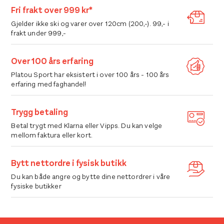
Alternativene
Alternativene
Fri frakt over 999 kr*
kan
kan
Gjelder ikke ski og varer over 120cm (200,-). 99,- i
velges
velges
frakt under 999,-
på
på
produktsiden
produktsiden
Over 100 års erfaring
Platou Sport har eksistert i over 100 års - 100 års
erfaring med faghandel!
Trygg betaling
Betal trygt med Klarna eller Vipps. Du kan velge
mellom faktura eller kort.
Bytt nettordre i fysisk butikk
Du kan både angre og bytte dine nettordrer i våre
fysiske butikker