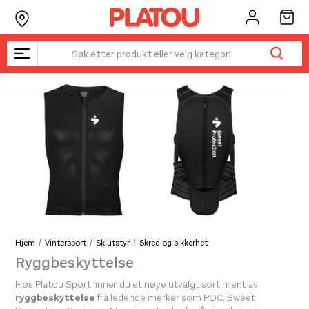
Hopp
rett
til
innholdet
Hjem
Vintersport
Skiutstyr
Skred og sikkerhet
Ryggbeskyttelse
Hos Platou Sport finner du et nøye utvalgt sortiment av
ryggbeskyttelse
fra ledende merker som POC, Sweet