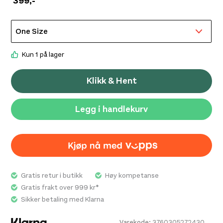
399
,-
Alt du trenger er inkludert:
Børsteholder
Kun 1 på lager
Snørelukking
Klikk & Hent
Justerbar midjestropp
Legg i handlekurv
Gratis retur i butikk
Høy kompetanse
Gratis frakt over 999 kr*
Sikker betaling med Klarna
Varekode:
3760305272430