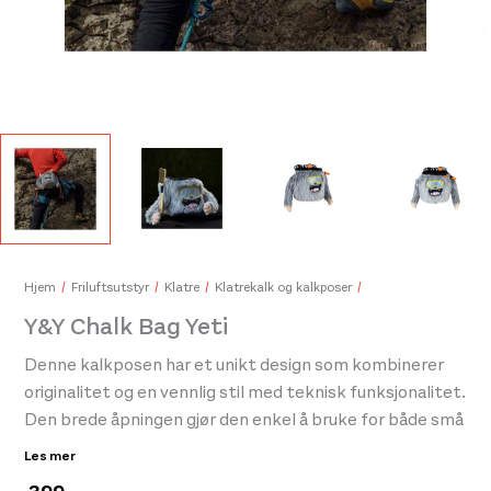
Y&Y 
999
Y&Y Climbing Mug Evo Yellow
349,-
Hjem
Friluftsutstyr
Klatre
Klatrekalk og kalkposer
Y&Y Chalk Bag Yeti
Denne kalkposen har et unikt design som kombinerer
originalitet og en vennlig stil med teknisk funksjonalitet.
Den brede åpningen gjør den enkel å bruke for både små
og store hender.
Les mer