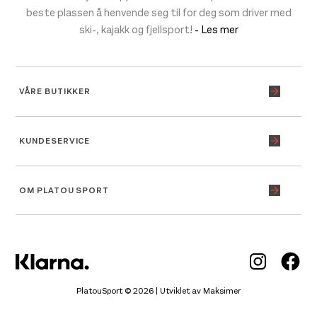
beste plassen å henvende seg til for deg som driver med
ski-, kajakk og fjellsport!
- Les mer
VÅRE BUTIKKER
KUNDESERVICE
OM PLATOU SPORT
Inst
Fa
PlatouSport © 2026 | Utviklet av
Maksimer