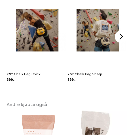
Se butikkinformasjon
Størrelse: One Size
Få igjen på lager
Platou Ålesund
Ikke på lager
Se butikkinformasjon
Y&Y Chalk Bag Chick
Y&Y Chalk Bag Sheep
Y&Y
399,-
399,-
399
Andre kjøpte også