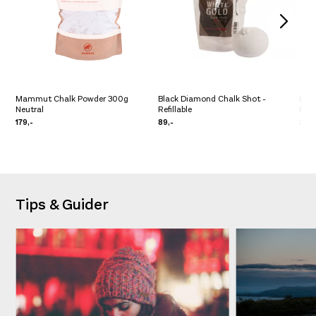
Mammut Chalk Powder 300g
Black Diamond Chalk Shot -
Rún
Neutral
Refillable
Den
179,-
89,-
389
Tips & Guider