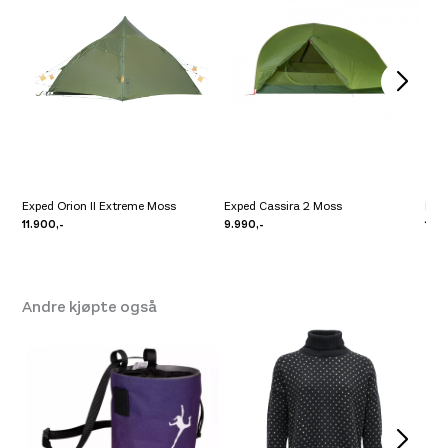
Exped Orion II Extreme Moss
Exped Cassira 2 Moss
Hill
11.900,-
9.990,-
12.8
Andre kjøpte også