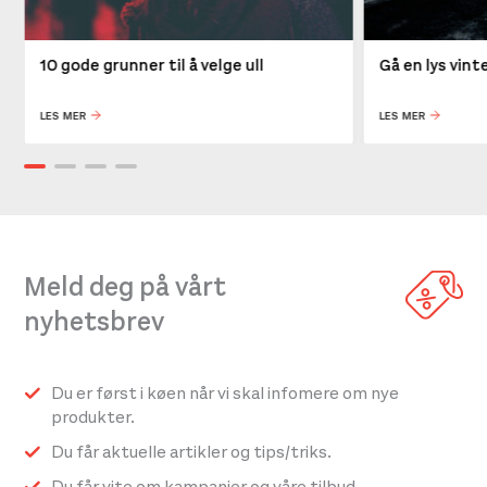
10 gode grunner til å velge ull
Gå en lys vin
LES MER
LES MER
Meld deg på vårt
nyhetsbrev
Du er først i køen når vi skal infomere om nye
produkter.
Du får aktuelle artikler og tips/triks.
Du får vite om kampanjer og våre tilbud.