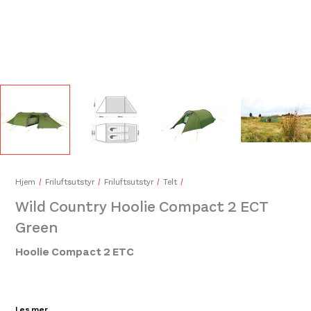
Y&Y Elastic Band 15 kg Green
Åsne
199,-
349
Hjem
Friluftsutstyr
Friluftsutstyr
Telt
Wild Country Hoolie Compact 2 ECT
Green
Hoolie Compact 2 ETC
Les mer