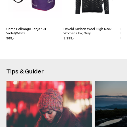
Camp Polimago Janja 1,3L
Devold Sørisen Wool High Neck
Bla
Violet/White
Womens Ink/Grey
Bag
369,-
2.299,-
819,
Tips & Guider