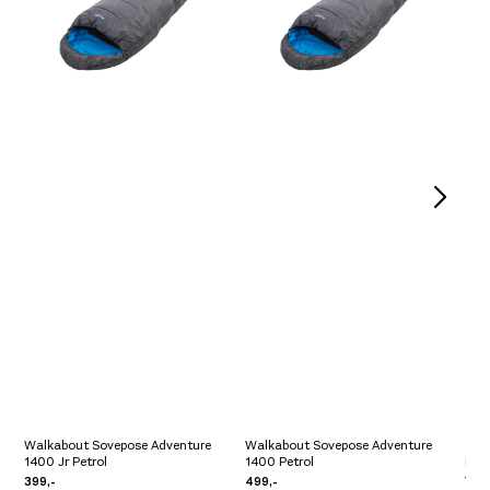
Walkabout Sovepose Adventure
Walkabout Sovepose Adventure
1400 Jr Petrol
1400 Petrol
Mam
399,-
499,-
799,