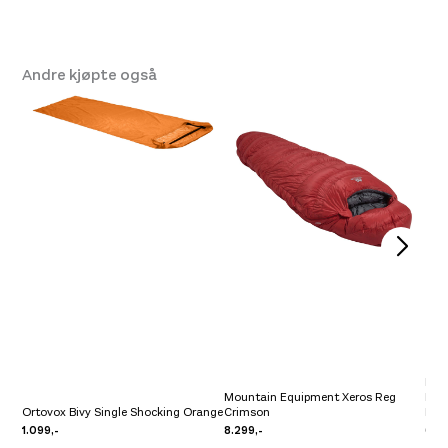
Andre kjøpte også
Big 
Mountain Equipment Xeros Reg
Rds
Ortovox Bivy Single Shocking Orange
Crimson
Mer
1.099,-
8.299,-
6.2