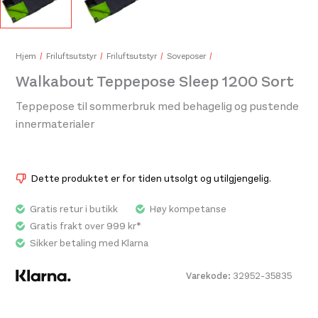
Hjem
Friluftsutstyr
Friluftsutstyr
Soveposer
Walkabout Teppepose Sleep 1200 Sort
Norge-Serien Sirdal
249,-
Teppepose til sommerbruk med behagelig og pustende
innermaterialer
Dette produktet er for tiden utsolgt og utilgjengelig.
Gratis retur i butikk
Høy kompetanse
Gratis frakt over 999 kr*
Sikker betaling med Klarna
Varekode:
32952-35835