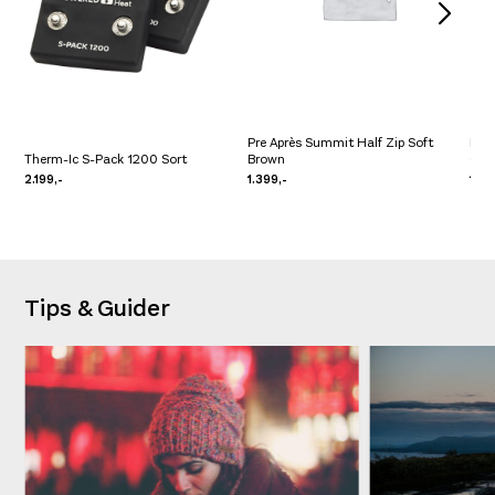
Pre Après Summit Half Zip Soft
Pre 
Therm-Ic S-Pack 1200 Sort
Brown
Gre
2.199,-
1.399,-
1.09
Tips & Guider