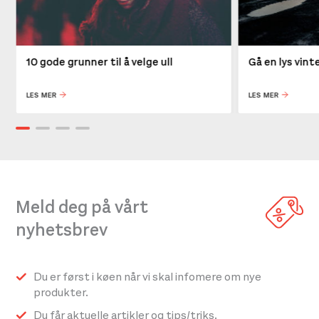
10 gode grunner til å velge ull
Gå en lys vin
LES MER
LES MER
Meld deg på vårt
nyhetsbrev
Du er først i køen når vi skal infomere om nye
produkter.
Du får aktuelle artikler og tips/triks.