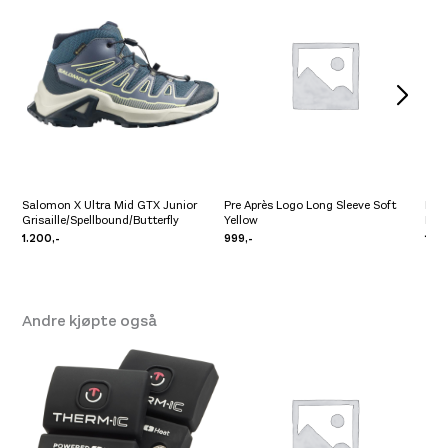
Salomon X Ultra Mid GTX Junior
Pre Après Logo Long Sleeve Soft
Pre 
Grisaille/Spellbound/Butterfly
Yellow
Lav
1.200,-
999,-
1.09
Andre kjøpte også