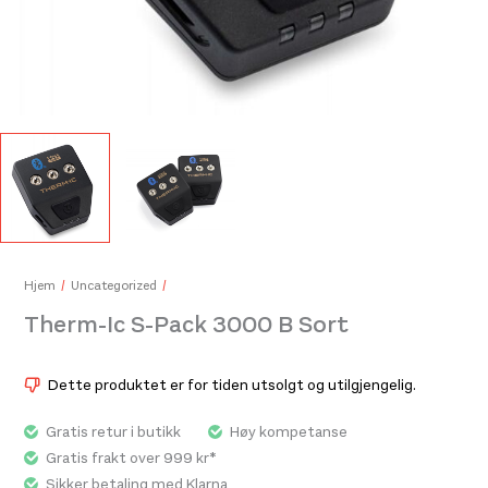
Therm-Ic Dryer Sort/Rød
The
449,-
549
Hjem
Uncategorized
Therm-Ic S-Pack 3000 B Sort
Dette produktet er for tiden utsolgt og utilgjengelig.
Gratis retur i butikk
Høy kompetanse
Gratis frakt over 999 kr*
Sikker betaling med Klarna