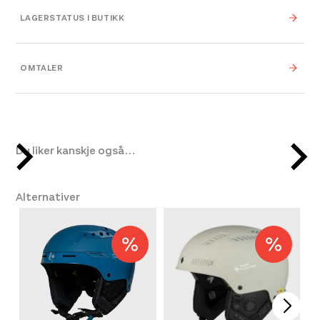
allmountain-hjelm. Den har integrerte Impact
Vekt
0,000 kg
LAGERSTATUS I BUTIKK
Shields og er forsterket med ABS hardskall for
ekstra styrke i utsatte områder. Denne modellen
0,000 × 0,000 × 0,000
Dimensjoner
cm
er utstyrt med MIPS, som er en teknologi som
OMTALER
Platou Bergen
Ikke på lager
reduserer rotasjonskreftene på hjernen.
Se butikkinformasjon
L/XL
,
One Size
,
S/M
,
Størrelse
Lightweight and comfortable made for
M/L
on-piste cruising.
Platou Fjøsanger
Ikke på lager
Leverandør
Sweet Protection
In-mold construction with hardshell
Du liker kanskje også…
Se butikkinformasjon
reinforcements
Farge
Matte White
In-molded impact shields distributing
Alternativer
impacts from the inside over a larger
area in crucial zones
Lightweight
Comfortable interior, with easy turn-dial
adjustment
Removable earpads