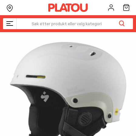
Hopp
rett
til
innholdet
Kanskje liker du også...
☓