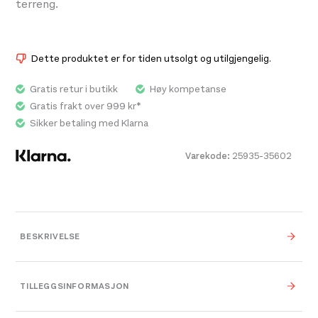
terreng.
Dette produktet er for tiden utsolgt og utilgjengelig.
Gratis retur i butikk
Høy kompetanse
Gratis frakt over 999 kr*
Sikker betaling med Klarna
Varekode:
25935-35602
BESKRIVELSE
Enten du koser deg i bakkene eller utforsker
fjellene, gir Blaster MIPS behagelig beskyttelse i
TILLEGGSINFORMASJON
alle typer terreng. Blaster er vår letteste