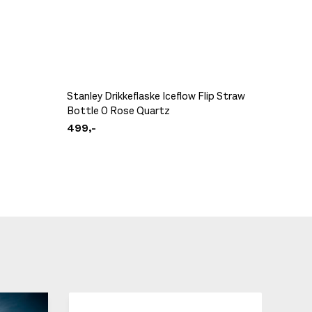
Stanley Drikkeflaske Iceflow Flip Straw
NNorma
Bottle 0 Rose Quartz
Transp
499,-
249,-