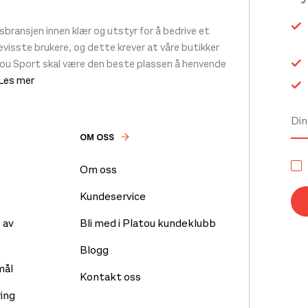
ransjen innen klær og utstyr for å bedrive et
 bevisste brukere, og dette krever at våre butikker
tou Sport skal være den beste plassen å henvende
 Les mer
OM OSS
Om oss
Kundeservice
 av
Bli med i Platou kundeklubb
Blogg
mål
Kontakt oss
ing