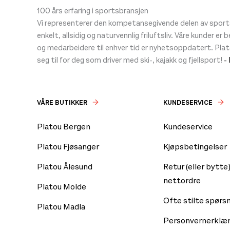
100 års erfaring i sportsbransjen
Vi representerer den kompetansegivende delen av sportsb
enkelt, allsidig og naturvennlig friluftsliv. Våre kunder er
og medarbeidere til enhver tid er nyhetsoppdatert. Pla
seg til for deg som driver med ski-, kajakk og fjellsport!
-
VÅRE BUTIKKER
KUNDESERVICE
Platou Bergen
Kundeservice
Platou Fjøsanger
Kjøpsbetingelser
Platou Ålesund
Retur (eller bytte)
nettordre
Platou Molde
Ofte stilte spørs
Platou Madla
Personvernerklær