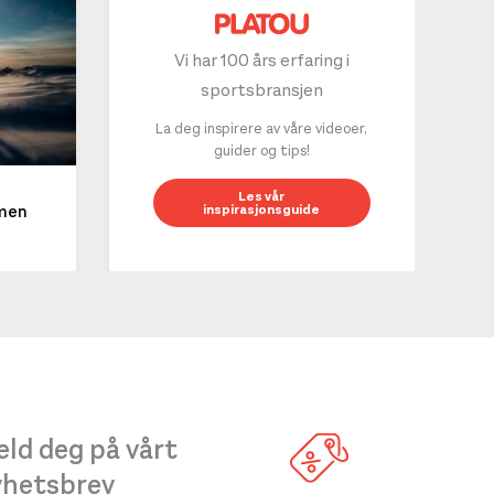
Vi har 100 års erfaring i
sportsbransjen
La deg inspirere av våre videoer,
guider og tips!
10 g
Les vår
inspirasjonsguide
mmen
LES 
ld deg på vårt
yhetsbrev