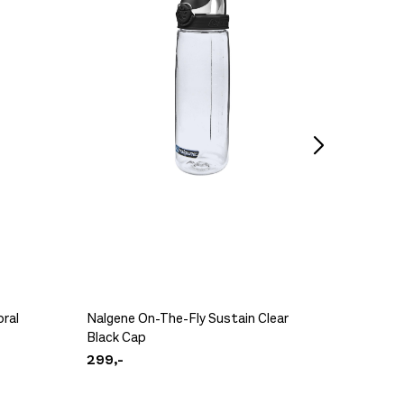
Norge-S
249,-
ral
Nalgene On-The-Fly Sustain Clear
Nalgene
Black Cap
Glacial
299,-
299,-