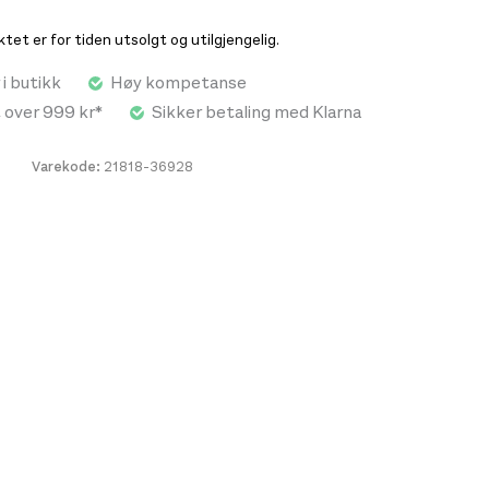
et er for tiden utsolgt og utilgjengelig.
 i butikk
Høy kompetanse
t over 999 kr*
Sikker betaling med Klarna
Varekode:
21818-36928