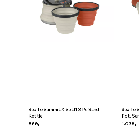
Ocun Chalk Liquid 200ml
219,-
Sea To Summit X-Set11 3 Pc Sand
Sea To 
Kettle,
Pot, Sa
899,-
1.039,-