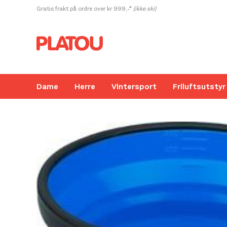
Hopp
Gratis frakt på ordre over kr 999,-*
(ikke ski)
rett
til
innholdet
Dame
Herre
Vintersport
Friluftsutstyr
Kanskje liker du også...