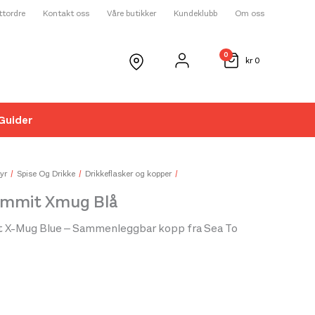
ettordre
Kontakt oss
Våre butikker
Kundeklubb
Om oss
0
kr
0
Guider
☓
yr
Spise Og Drikke
Drikkeflasker og kopper
ummit Xmug Blå
 X-Mug Blue – Sammenleggbar kopp fra Sea To