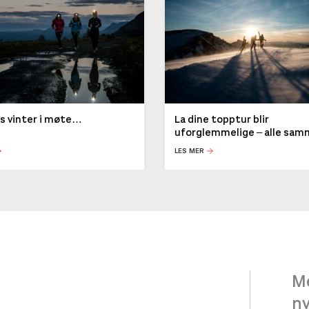
ys vinter i møte…
La dine topptur blir
uforglemmelige – alle sa
LES MER
Me
n