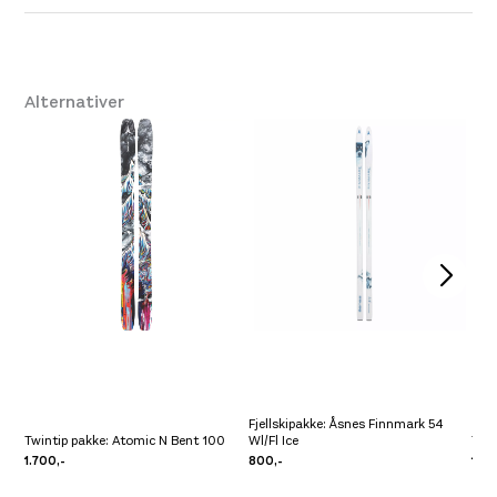
Farge
Se butikkinformasjon
Svart
Størrelse
NS
,
One Size
/
Ikke på lager
Alternativer
Leverandør
Salomon
Fjellskipakke: Åsnes Finnmark 54
Twintip pakke: Atomic N Bent 100
Wl/Fl Ice
Twi
1.700,-
800,-
1.70