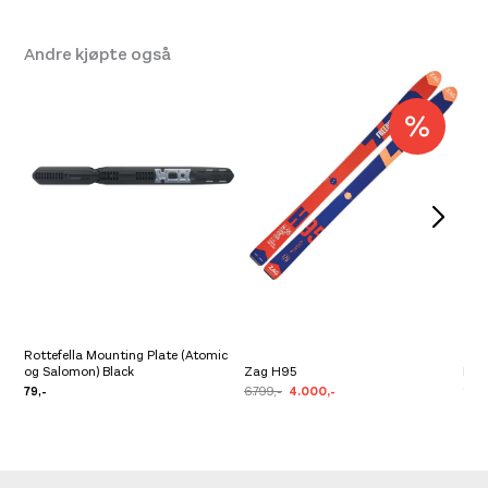
Andre kjøpte også
Rottefella Mounting Plate (Atomic
og Salomon) Black
Zag H95
Mark
79,-
6.799,-
4.000,-
2.0