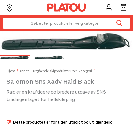
Hopp
rett
til
innholdet
Kanskje liker du også...
☓
Hjem
Annet
Utgående skiprodukter uten kategori
Salomon Sns Xadv Raid Black
Raid er en kraftigere og bredere utgave av SNS
bindingen laget for fjellskiløping
Dette produktet er for tiden utsolgt og utilgjengelig.