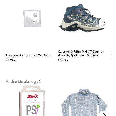
Salomon X Ultra Mid GTX Junior
Pre 
Pre Après Summit Half Zip Sand
Grisaille/Spellbound/Butterfly
Yel
1.399,-
1.200,-
999
Andre kjøpte også