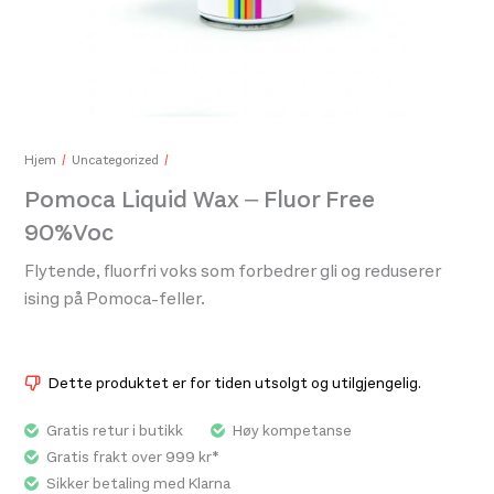
Colltex Adhesive Tape 150mm x 4000mm
599,-
Hjem
Uncategorized
Pomoca Liquid Wax – Fluor Free
90%Voc
DB 
599
Flytende, fluorfri voks som forbedrer gli og reduserer
ising på Pomoca-feller.
Dette produktet er for tiden utsolgt og utilgjengelig.
Gratis retur i butikk
Høy kompetanse
Gratis frakt over 999 kr*
Sikker betaling med Klarna