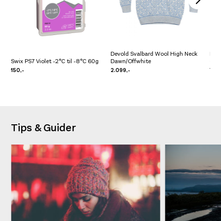
Devold Svalbard Wool High Neck
Pre 
Swix PS7 Violet -2°C til -8°C 60g
Dawn/Offwhite
Clo
150,-
2.099,-
799,
Tips & Guider