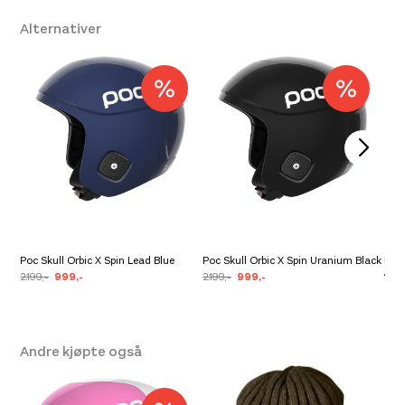
Alternativer
Leverandør
POC
Poc Skull Orbic X Spin Lead Blue
Poc Skull Orbic X Spin Uranium Black
Pre
2.199,-
999,-
2.199,-
999,-
1.39
Andre kjøpte også