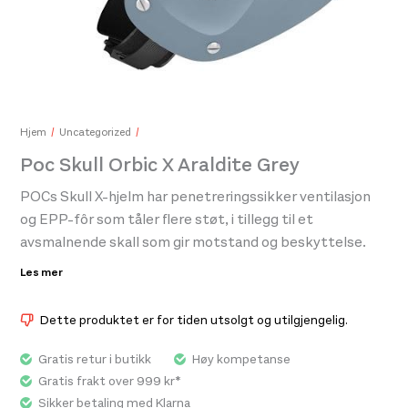
Fjällräven Tab Hat Acorn
Fjäl
499,-
499
Hjem
Uncategorized
Poc Skull Orbic X Araldite Grey
POCs Skull X-hjelm har penetreringssikker ventilasjon
og EPP-fôr som tåler flere støt, i tillegg til et
avsmalnende skall som gir motstand og beskyttelse.
Ørebeskyttelsene er utformet for å ha mindre
Les mer
påvirkning på balanse og hørsel.
Dette produktet er for tiden utsolgt og utilgjengelig.
Gratis retur i butikk
Høy kompetanse
Gratis frakt over 999 kr*
Sikker betaling med Klarna