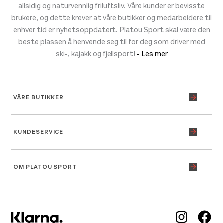
allsidig og naturvennlig friluftsliv. Våre kunder er bevisste
brukere, og dette krever at våre butikker og medarbeidere til
enhver tid er nyhetsoppdatert. Platou Sport skal være den
beste plassen å henvende seg til for deg som driver med
ski-, kajakk og fjellsport!
- Les mer
VÅRE BUTIKKER
KUNDESERVICE
OM PLATOU SPORT
Inst
Fa