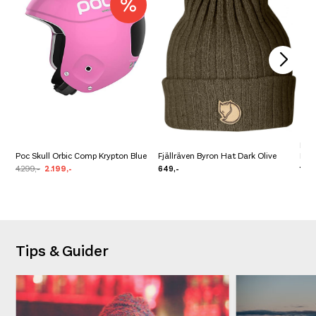
Pre 
Poc Skull Orbic Comp Krypton Blue
Fjällräven Byron Hat Dark Olive
Bro
4.299,-
2.199,-
649,-
1.39
Tips & Guider