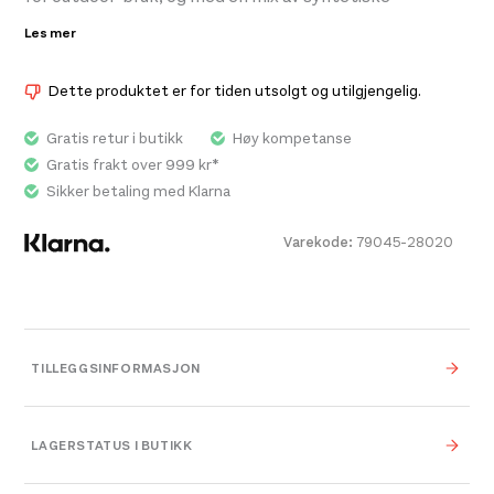
materialer og bomull gir det en t-skjorte som takler
Les mer
aktivitet på en god måte. Myk, lett og luftig.
Dette produktet er for tiden utsolgt og utilgjengelig.
Gratis retur i butikk
Høy kompetanse
Gratis frakt over 999 kr*
Sikker betaling med Klarna
Varekode:
79045-28020
TILLEGGSINFORMASJON
Vekt
0,000 kg
LAGERSTATUS I BUTIKK
0,000 × 0,000 × 0,000
Dimensjoner