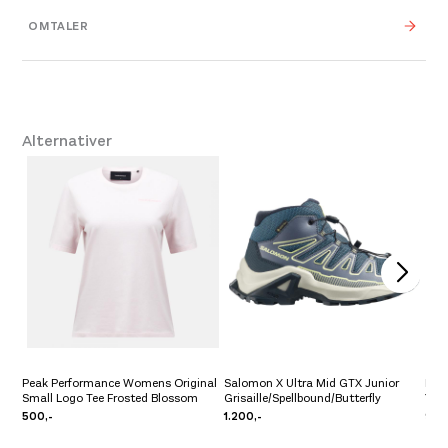
cm
OMTALER
Platou Bergen
Ikke på lager
Størrelse
Se butikkinformasjon
XS
,
S
,
M
,
One Size
Leverandør
Peak Performance
Platou Ålesund
Ikke på lager
Alternativer
Farge
242 Blue Shadow
Se butikkinformasjon
Peak Performance Womens Original
Salomon X Ultra Mid GTX Junior
Pre 
Small Logo Tee Frosted Blossom
Grisaille/Spellbound/Butterfly
Yel
500,-
1.200,-
999