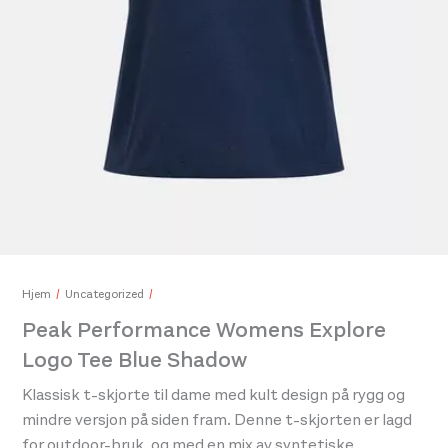
Peak Performance Womens Repel Upf Ls Tee Misty Lavender
Pea
800,-
1.60
Hjem
Uncategorized
Peak Performance Womens Explore
Logo Tee Blue Shadow
Klassisk t-skjorte til dame med kult design på rygg og
mindre versjon på siden fram. Denne t-skjorten er lagd
for outdoor-bruk, og med en mix av syntetiske