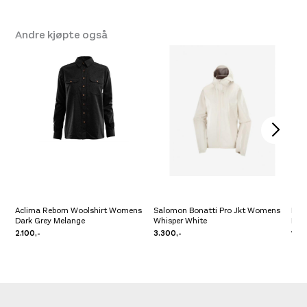
Andre kjøpte også
Aclima Reborn Woolshirt Womens
Salomon Bonatti Pro Jkt Womens
Pre 
Dark Grey Melange
Whisper White
Bro
2.100,-
3.300,-
1.39