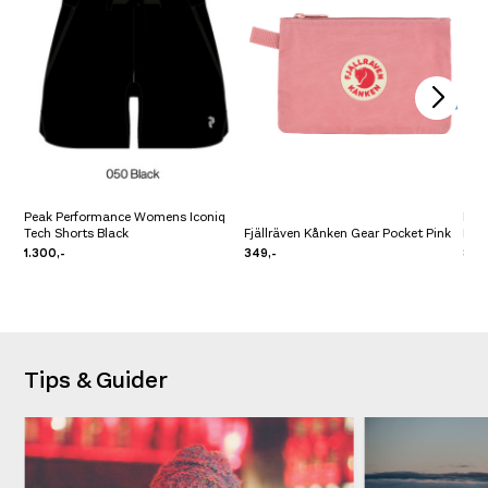
Peak Performance Womens Iconiq
Fjä
Tech Shorts Black
Fjällräven Kånken Gear Pocket Pink
Bla
1.300,-
349,-
899
Tips & Guider