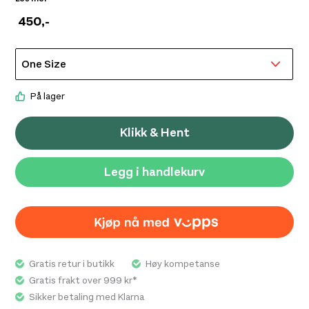
utformet for å gi oversiktlig oppbevaring av
450
,-
nødvendigheter som elektronikk, toalettsaker, kabler
eller små tilbehør, enten den brukes til reise, trening
eller hverdagsbruk. Den kompakte konstruksjonen gjør
den enkel å pakke i sekk, koffert eller treningsbag uten
å ta unødvendig plass, samtidig som slitesterke
På lager
materialer bidrar til lang levetid og pålitelig bruk over
tid. Glidelåsåpning gir rask tilgang til innholdet, mens
Klikk & Hent
den funksjonelle utformingen gjør det enkelt å holde
utstyret organisert og lett tilgjengelig. Peak
Legg i handlekurv
Performance Accessory Bag kombinerer praktisk
oppbevaring med et stilrent design og er et nyttig
tilbehør for både reise og daglig bruk.
Gratis retur i butikk
Høy kompetanse
Gratis frakt over 999 kr*
Sikker betaling med Klarna