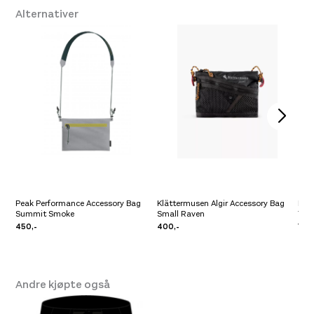
Alternativer
Peak Performance Accessory Bag
Klättermusen Algir Accessory Bag
Fidl
Summit Smoke
Small Raven
Tra
450,-
400,-
799,
Andre kjøpte også