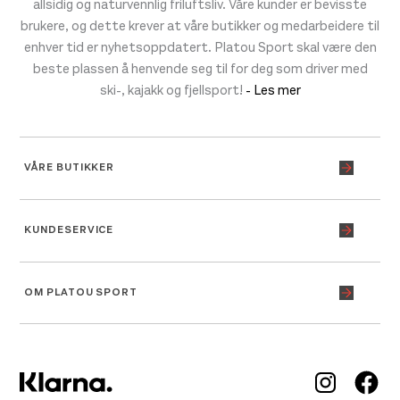
allsidig og naturvennlig friluftsliv. Våre kunder er bevisste
brukere, og dette krever at våre butikker og medarbeidere til
enhver tid er nyhetsoppdatert. Platou Sport skal være den
beste plassen å henvende seg til for deg som driver med
ski-, kajakk og fjellsport!
- Les mer
VÅRE BUTIKKER
KUNDESERVICE
OM PLATOU SPORT
Inst
Fa