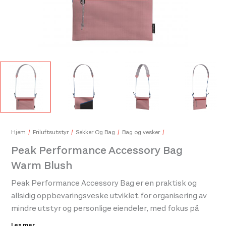
Peak Performance Womens Repel Upf Ls Tee Misty Lavender
Pea
800,-
1.60
Hjem
Friluftsutstyr
Sekker Og Bag
Bag og vesker
Peak Performance Accessory Bag
Warm Blush
Peak Performance Accessory Bag er en praktisk og
allsidig oppbevaringsveske utviklet for organisering av
mindre utstyr og personlige eiendeler, med fokus på
funksjonalitet, enkel tilgang og fleksibel bruk. Vesken er
Les mer