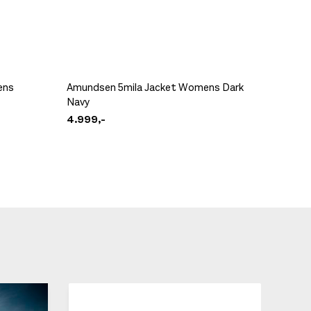
ens
Amundsen 5mila Jacket Womens Dark
Norrøna
Navy
W's Oli
4.999,-
1.999,-