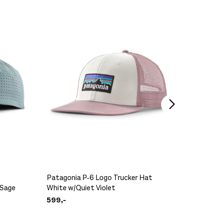
Rab Cir
399,-
Patagonia P-6 Logo Trucker Hat
Patagon
 Sage
White w/Quiet Violet
Gumtre
599,-
599,-