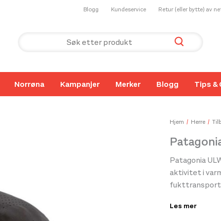
Blogg
Kundeservice
Retur (eller bytte) av n
Norrøna
Kampanjer
Merker
Blogg
Tips & 
Hjem
Herre
Til
Patagonia
Patagonia ULW 
aktivitet i var
fukttransport
gjør den godt e
Les mer
utendørsaktivi