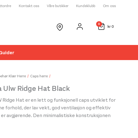
ettordre
Kontakt oss
Våre butikker
Kundeklubb
Om oss
0
kr
0
Guider
☓
behør Klær Herre
Caps herre
 Ulw Ridge Hat Black
Ridge Hat er en lett og funksjonell caps utviklet for
me forhold, der lav vekt, god ventilasjon og effektiv
 er avgjørende. Den minimalistiske konstruksjonen
gnet til løping, fjellturer, reiser og andre
teter hvor komfort og pakkbarhet står i fokus.