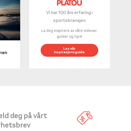
Vi har 100 års erfaring i
sportsbransjen
La deg inspirere av våre videoer,
guider og tips!
10 g
Les vår
inspirasjonsguide
mmen
LES 
ld deg på vårt
yhetsbrev