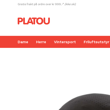
Hopp
Gratis frakt på ordre over kr 999,-*
(ikke ski)
rett
til
innholdet
Dame
Herre
Vintersport
Friluftsutstyr
Kanskje liker du også...