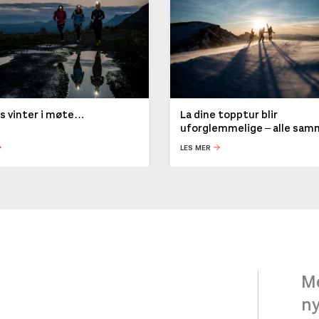
ys vinter i møte…
La dine topptur blir
uforglemmelige – alle sa
LES MER
Me
n