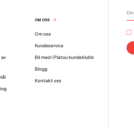
OM OSS
Om oss
Kundeservice
 av
Bli med i Platou kundeklubb
Blogg
mål
Kontakt oss
ing