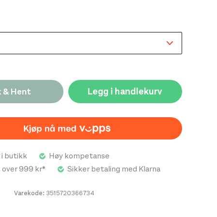
enne kortermede klatre-T-skjorten med den nye
på brystet. Den er enkel å bruke under
e takket være den romslige passformen, rund hals
 stoffet i 100 % økologisk bomull.
Legg i handlekurv
k & Hent
 i butikk
Høy kompetanse
t over 999 kr*
Sikker betaling med Klarna
Varekode:
3515720366734