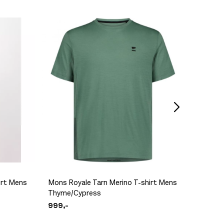
Millet 
1.500,-
irt Mens
Mons Royale Tarn Merino T-shirt Mens
Patagon
Thyme/Cypress
Blue Sa
999,-
799,-