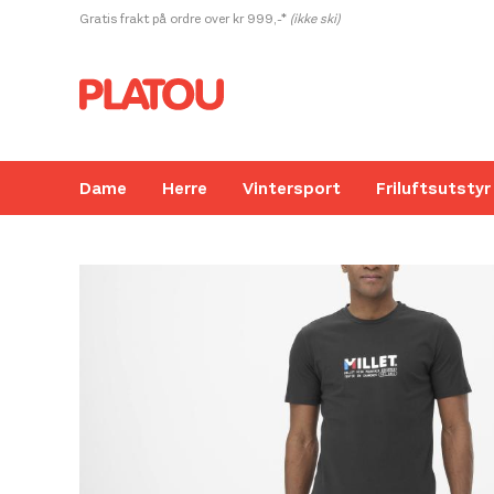
Hopp
Gratis frakt på ordre over kr 999,-*
(ikke ski)
rett
til
innholdet
Dame
Herre
Vintersport
Friluftsutstyr
Kanskje liker du også...