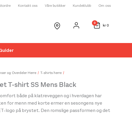
ettordre
Kontakt oss
Våre butikker
Kundeklubb
Om oss
0
kr
0
Guider
☓
ser og Overdeler Herre
T-shirts herre
let T-shirt SS Mens Black
komfort både på klatreveggen og i hverdagen har
ten for menn med korte ermer en sesongens nye
ET-logo på brystet. Den romslige passformen og det
 materialet av 100 % økologisk bomull sørger for
 Til klatreøkter og hverdagsbruk setter vi pris på