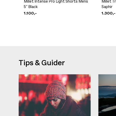
Millet Intense Pro Light Shorts Mens
Millet T
5'' Black
Saphir
1.100,-
1.300,-
Tips & Guider