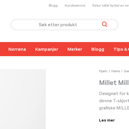
Blogg
Kundeservice
Retur (eller bytte) av n
Norrøna
Kampanjer
Merker
Blogg
Tips & 
Hjem
Herre
Gen
Millet Mil
Designet for 
denne T-skjor
grafiske MILL
myke, pustende
Les mer
varig komfort.