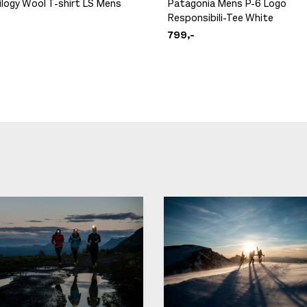
rilogy Wool T-shirt LS Mens
Patagonia Mens P-6 Logo
Responsibili-Tee White
799,-