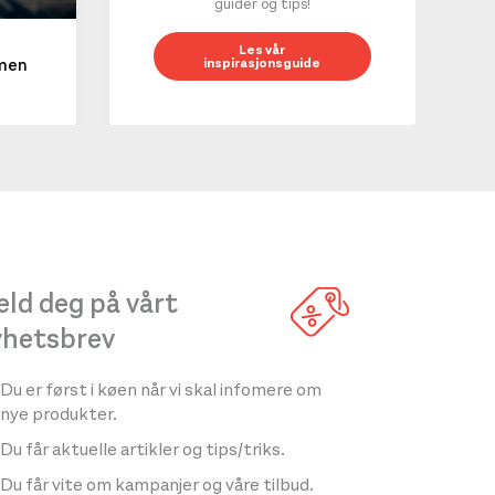
guider og tips!
10 g
Les vår
inspirasjonsguide
mmen
LES 
ld deg på vårt
yhetsbrev
Du er først i køen når vi skal infomere om
nye produkter.
Du får aktuelle artikler og tips/triks.
Du får vite om kampanjer og våre tilbud.