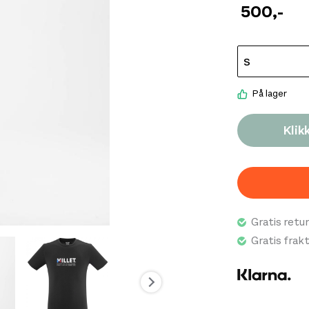
komforten i d
500
,-
Millet-logoen 
treningsøkten
og komfortable
På lager
Klik
Gratis retur
Gratis frak