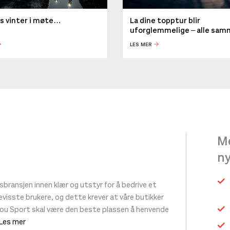
ys vinter i møte…
La dine topptur blir
uforglemmelige – alle sa
LES MER
Me
n
ransjen innen klær og utstyr for å bedrive et
 bevisste brukere, og dette krever at våre butikker
tou Sport skal være den beste plassen å henvende
 Les mer