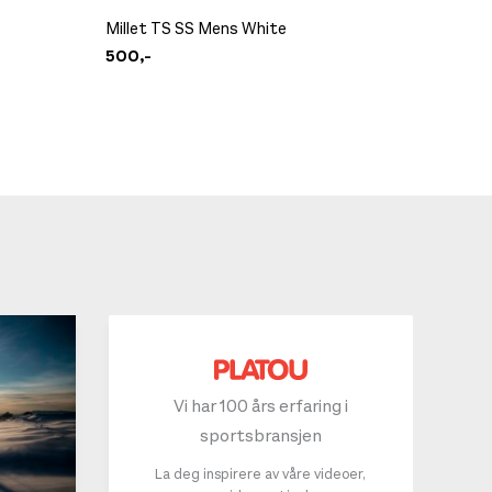
Amundse
Millet TS SS Mens White
Cowboy
500,-
2.499,
Vi har 100 års erfaring i
sportsbransjen
La deg inspirere av våre videoer,