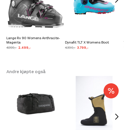
Lange Rx 90 Womens Anthracite-
Magenta
Dynafit TLT X Womens Boot
Tec
4.999,-
2.499,-
4.390,-
3.799,-
2.4
Andre kjøpte også