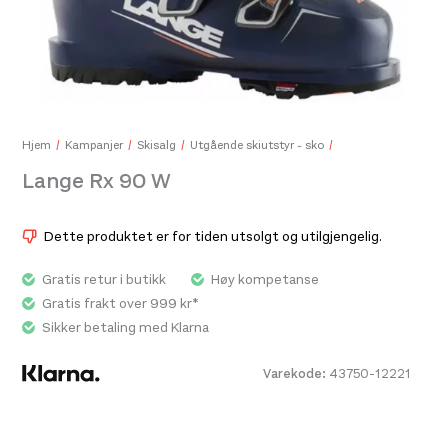
Osprey Ultralight Raincover XL Shadow Grey
Mam
450,-
249
Hjem
Kampanjer
Skisalg
Utgående skiutstyr - sko
Lange Rx 90 W
Dette produktet er for tiden utsolgt og utilgjengelig.
Gratis retur i butikk
Høy kompetanse
Gratis frakt over 999 kr*
Sikker betaling med Klarna
Varekode:
43750-12221