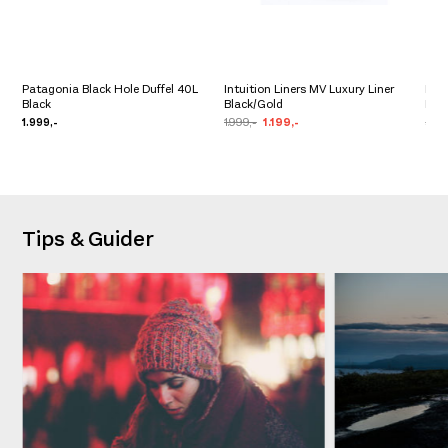
Patagonia Black Hole Duffel 40L
Intuition Liners MV Luxury Liner
Lan
Black
Black/Gold
Blue
1.999,-
1.999,-
1.199,-
5.50
Tips & Guider